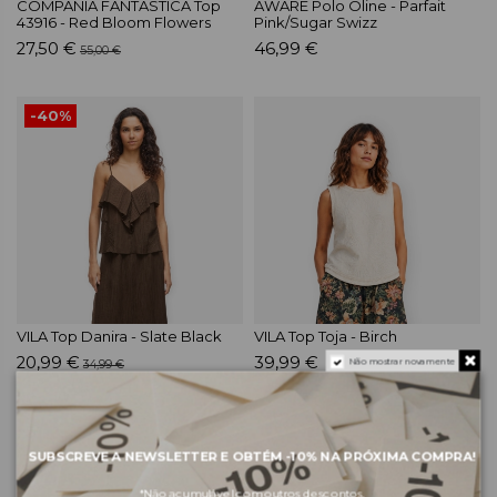
COMPAÑIA FANTÁSTICA Top
AWARE Polo Oline - Parfait
43916 - Red Bloom Flowers
Pink/Sugar Swizz
27,50 €
46,99 €
55,00 €
-40%
VILA Top Danira - Slate Black
VILA Top Toja - Birch
20,99 €
39,99 €
Não mostrar novamente
34,99 €
-50%
SUBSCREVE A NEWSLETTER E OBTÉM
-10%
NA PRÓXIMA COMPRA!
*Não acumulável com outros descontos.