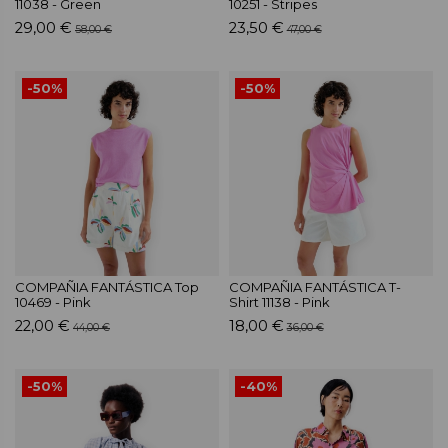
11038 - Green
10251 - Stripes
29,00 €
23,50 €
58,00 €
47,00 €
-50%
-50%
COMPAÑIA FANTÁSTICA Top
COMPAÑIA FANTÁSTICA T-
10469 - Pink
Shirt 11138 - Pink
22,00 €
18,00 €
44,00 €
36,00 €
-50%
-40%