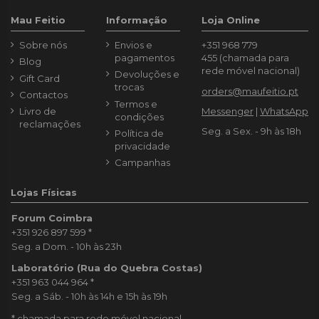
Mau Feitio
Informação
Loja Online
Sobre nós
Envios e
+351 968 779
pagamentos
455
(chamada para
Blog
rede móvel nacional)
Devoluções e
Gift Card
trocas
orders@maufeitio.pt
Contactos
Termos e
Livro de
Messenger
|
WhatsApp
condições
reclamações
Seg. a Sex. - 9h às 18h
Política de
privacidade
Campanhas
Lojas Físicas
Forum Coimbra
+351 926 897 599
*
Seg. a Dom. - 10h às 23h
Laboratório (Rua do Quebra Costas)
+351 963 044 964
*
Seg. a Sáb. - 10h às 14h e 15h às 19h
* chamada para rede móvel nacional