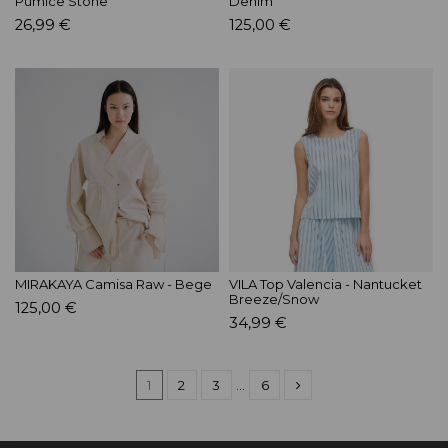
Pumice Stone
Denim
26,99 €
125,00 €
MIRAKAYA Camisa Raw - Bege
VILA Top Valencia - Nantucket
Breeze/Snow
125,00 €
34,99 €
1
2
3
…
6