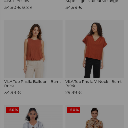
41301 - Yellow
Super Light Natural Melange
34,80 €
34,99 €
58,00 €
VILA Top Prisilla Balloon - Burnt
VILA Top Prisilla V-Neck - Burnt
Brick
Brick
34,99 €
29,99 €
-50%
-50%