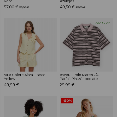
Rose
Azulejos
57,00 €
49,50 €
95,00 €
99,00 €
ORGÂNICO
VILA Colete Alara - Pastel
AWARE Polo Maren 2/4 -
Yellow
Parfait Pink/Chocolate
49,99 €
29,99 €
-50%