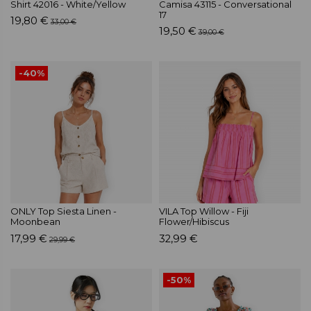
Shirt 42016 - White/Yellow
Camisa 43115 - Conversational
17
19,80 €
33,00 €
19,50 €
39,00 €
-40%
ONLY Top Siesta Linen -
VILA Top Willow - Fiji
Moonbean
Flower/Hibiscus
17,99 €
32,99 €
29,99 €
-50%