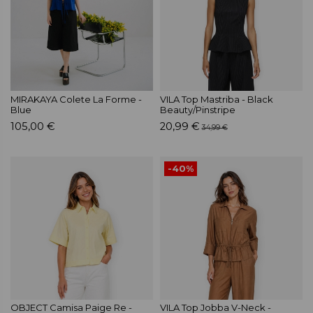
MIRAKAYA Colete La Forme -
VILA Top Mastriba - Black
Blue
Beauty/Pinstripe
105,00 €
20,99 €
34,99 €
-40%
OBJECT Camisa Paige Re -
VILA Top Jobba V-Neck -