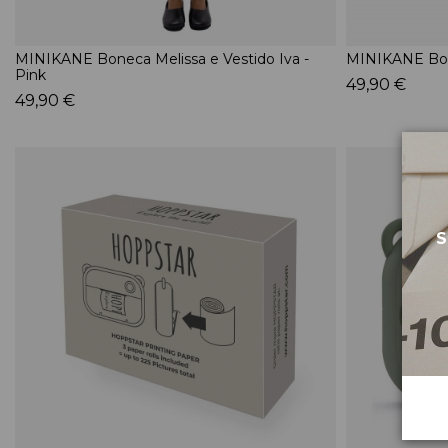
MINIKANE Boneca Melissa e Vestido Iva -
MINIKANE Bone
Pink
49,90 €
49,90 €
S