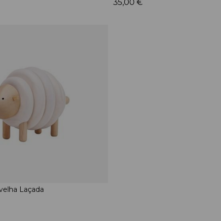
35,00 €
elha Laçada