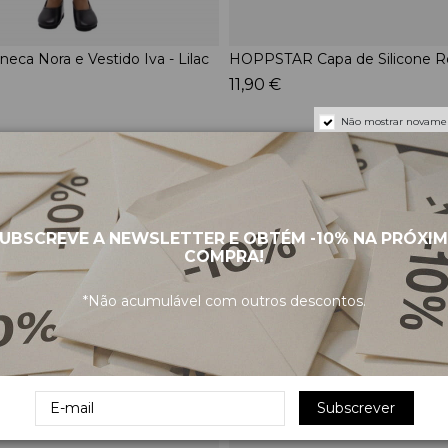
ca Nora e Vestido Iva - Lilac
HOPPSTAR Capa de Silicone Ro
11,90 €
Não mostrar novame
UBSCREVE A NEWSLETTER E OBTÉM
-10%
NA PRÓXI
COMPRA!
*Não acumulável com outros descontos.
Subscrever