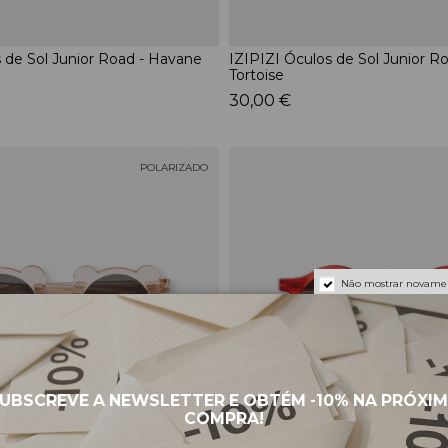
 de Sol Junior Road - Havane
IZIPIZI Óculos de Sol Junior Ro
Tortoise
30,00 €
POLARIZADO
Não mostrar novame
UBSCREVE A NEWSLETTER E OBTÉM
-10%
NA PRÓXI
COMPRA!