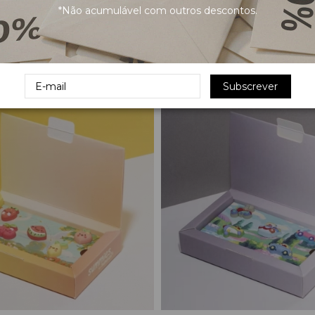
*Não acumulável com outros descontos.
s de Sol Darla Mr Bear -
LIEWOOD Óculos de Sol Darla
ent
Transparent
31,00 €
Subscrever