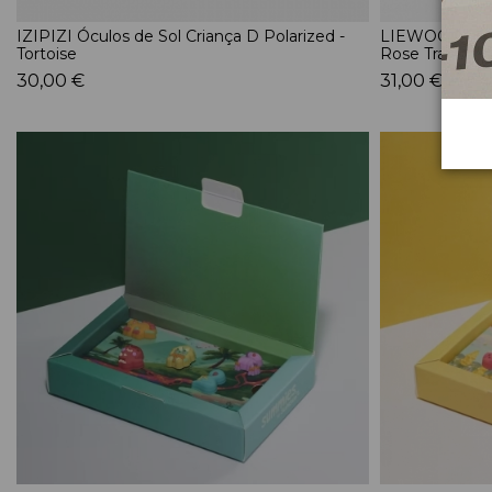
IZIPIZI Óculos de Sol Criança D Polarized -
LIEWOOD Óculo
Tortoise
Rose Transpar
30,00 €
31,00 €