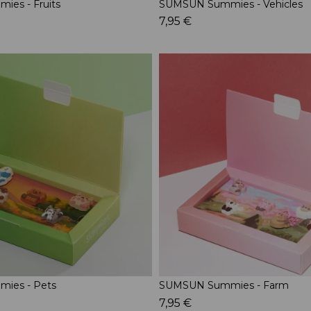
es - Fruits
SUMSUN Summies - Vehicles
7,95 €
ies - Pets
SUMSUN Summies - Farm
7,95 €