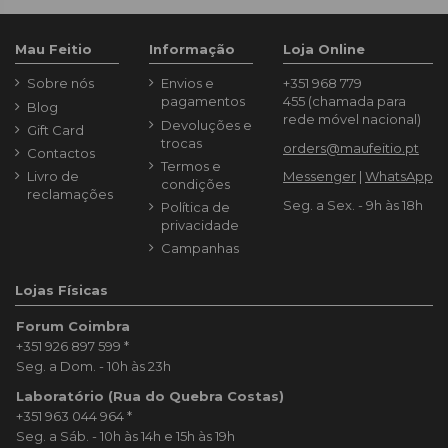
Mau Feitio
Informação
Loja Online
Sobre nós
Envios e
+351 968 779
pagamentos
455
(chamada para
Blog
rede móvel nacional)
Devoluções e
Gift Card
trocas
orders@maufeitio.pt
Contactos
Termos e
Livro de
Messenger
|
WhatsApp
condições
reclamações
Seg. a Sex. - 9h às 18h
Política de
privacidade
Campanhas
Lojas Físicas
Forum Coimbra
+351 926 897 599
*
Seg. a Dom. - 10h às 23h
Laboratório (Rua do Quebra Costas)
+351 963 044 964
*
Seg. a Sáb. - 10h às 14h e 15h às 19h