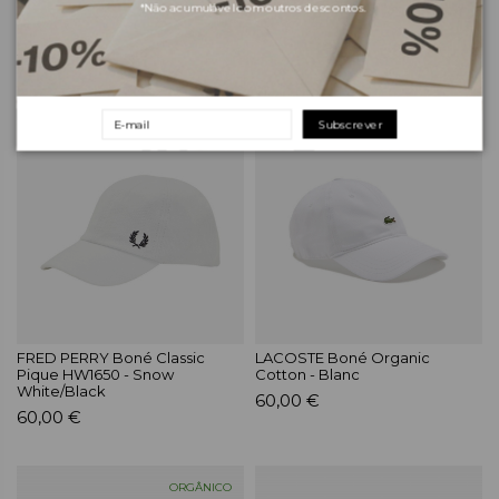
CARHARTT WIP Boné Icon -
CARHARTT WIP Chapéu
*Não acumulável com outros descontos.
Black
Bayfield Bucket - Black
Rinsed
59,00 €
59,00 €
Subscrever
ORGÂNICO
FRED PERRY Boné Classic
LACOSTE Boné Organic
Pique HW1650 - Snow
Cotton - Blanc
White/Black
60,00 €
60,00 €
ORGÂNICO