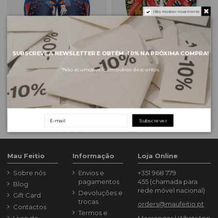
Não mostrar novamente
SUBSCREVE A NEWSLETTER E OBTÉM
-10%
NA PRÓXIMA COMPRA!
*Não acumulável com outros descontos.
IPANEMA Chinelos Criança
HAVAIANAS Top Marvel -
Liga da Justiça - Blue Blue Red
Beige/Red
18,17 €
21,00 €
25,95 €
30,00 €
Subscrever
Mau Feitio
Informação
Loja Online
Sobre nós
Envios e
+351 968 779
pagamentos
455
(chamada para
Blog
rede móvel nacional)
Devoluções e
Gift Card
trocas
orders@maufeitio.pt
Contactos
Termos e
Livro de
Messenger
|
WhatsApp