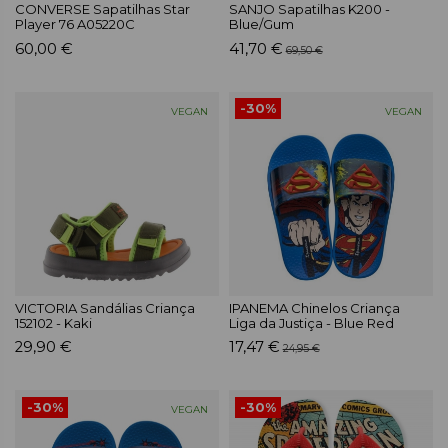
CONVERSE Sapatilhas Star
SANJO Sapatilhas K200 -
Player 76 A05220C
Blue/Gum
60,00 €
41,70 €
69,50 €
-30%
VEGAN
VEGAN
VICTORIA Sandálias Criança
IPANEMA Chinelos Criança
152102 - Kaki
Liga da Justiça - Blue Red
29,90 €
17,47 €
24,95 €
-30%
-30%
VEGAN