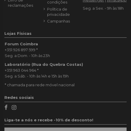
condições
reclamações
Seg. a Sex. - 9h às 18h
Política de
privacidade
Campanhas
Lojas Físicas
Forum Coimbra
+351 926 897 599
*
Seg. a Dom. - 10h às 23h
Laboratório (Rua do Quebra Costas)
+351 963 044 964
*
Seg. a Sáb. - 10h às 14h e 15h às 19h
* chamada para rede móvel nacional
Redes sociais
Liga-te a nós e recebe -10% de desconto!