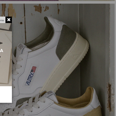
nte
MA