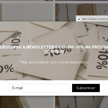
Não mostrar novame
UBSCREVE A NEWSLETTER E OBTÉM
-10%
NA PRÓXI
COMPRA!
*Não acumulável com outros descontos.
Subscrever