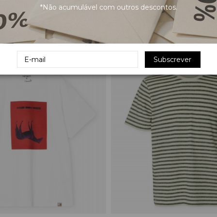
*Não acumulável com outros descontos.
sa RlxKylian Linen - Blue
SELECTED Calções de Banho 
hite
Seersucker - Blue Mirage
27,99 €
39,99 €
Subscrever
-40%
ORGÂNICO