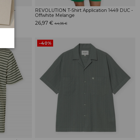
Cooper-
REVOLUTION T-Shirt Application 1449 DUC -
Offwhite Melange
26,97 €
44,95 €
-40%