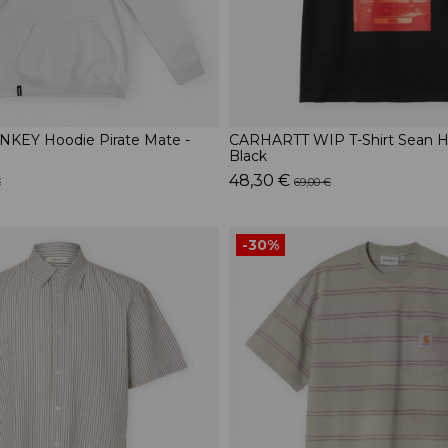
EY Hoodie Pirate Mate -
CARHARTT WIP T-Shirt Sean Ha
Black
48,30 €
€
69,00 €
-30%