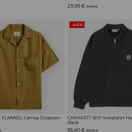
29,99 €
49,99 €
-40%
FLANNEL Camisa Dogtown -
CARHARTT WIP Sweatshirt Half 
Black
95,40 €
€
159,00 €