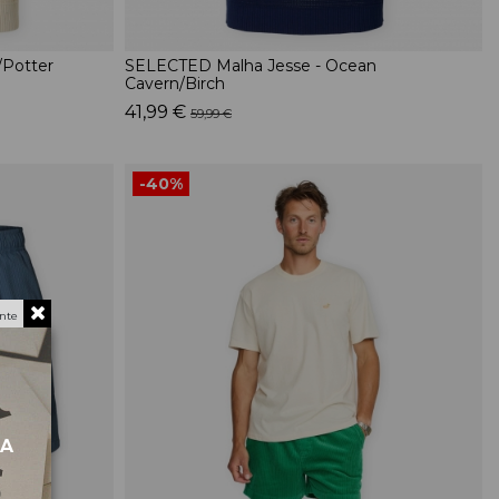
/Potter
SELECTED Malha Jesse - Ocean
Cavern/Birch
41,99 €
59,99 €
-40%
nte
MA