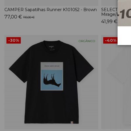
CAMPER Sapatilhas Runner K101052 - Brown
SELECTED Cami
Mirage/Blue W
77,00 €
110,00 €
41,99 €
69,99 €
-30%
-40%
ORGÂNICO