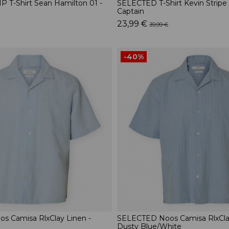
T-Shirt Sean Hamilton 01 -
SELECTED T-Shirt Kevin Stripe 
Captain
23,99 €
39,99 €
-40%
 Camisa RlxClay Linen -
SELECTED Noos Camisa RlxClay
Dusty Blue/White