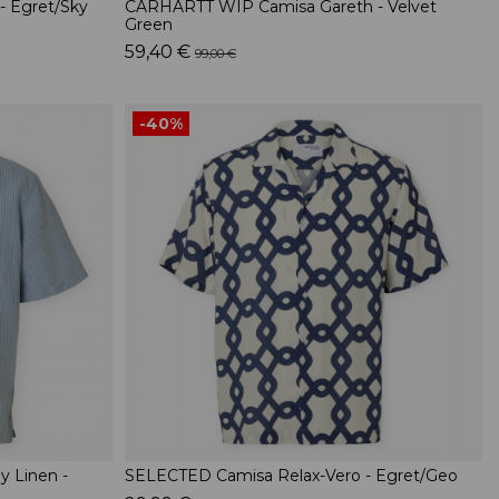
- Egret/Sky
CARHARTT WIP Camisa Gareth - Velvet
Green
59,40 €
99,00 €
-40%
 Linen -
SELECTED Camisa Relax-Vero - Egret/Geo