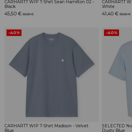
CARHARTT WIP T-Shirt Sean Hamilton 02 -
CARHARTT WIP 
Black
White
45,50 €
41,40 €
65,00 €
69,00 €
-40%
-40%
CARHARTT WIP T-Shirt Madison - Velvet
SELECTED Noos
Blue
Dusty Blue