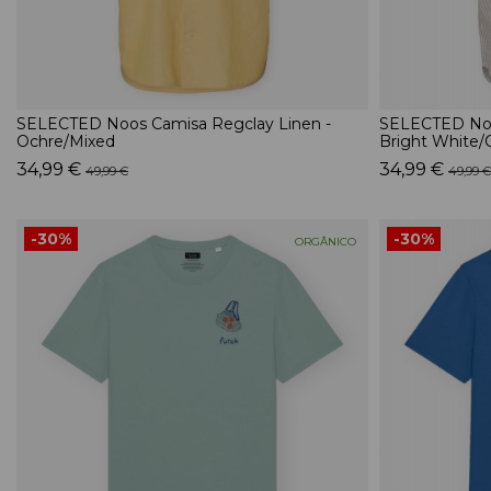
SELECTED Noos Camisa Regclay Linen -
SELECTED Noo
Ochre/Mixed
Bright White/
34,99 €
34,99 €
49,99 €
49,99 €
-30%
-30%
ORGÂNICO