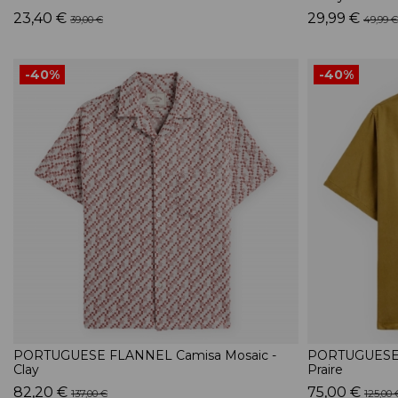
23,40 €
29,99 €
39,00 €
49,99 €
-40%
-40%
PORTUGUESE FLANNEL Camisa Mosaic -
PORTUGUESE 
Clay
Praire
82,20 €
75,00 €
137,00 €
125,00 