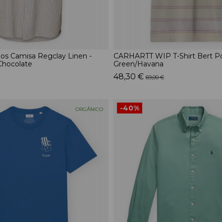
s Camisa Regclay Linen -
CARHARTT WIP T-Shirt Bert Po
Chocolate
Green/Havana
48,30 €
69,00 €
-40%
ORGÂNICO