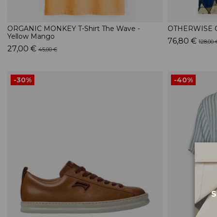
ORGANIC MONKEY T-Shirt The Wave -
OTHERWISE C
Yellow Mango
76,80 €
128,00 
27,00 €
45,00 €
-30%
-40%
S