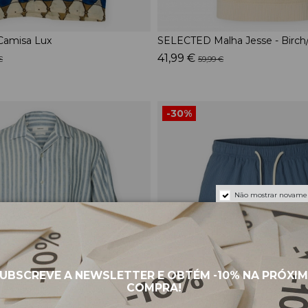
amisa Lux
SELECTED Malha Jesse - Birch
41,99 €
€
59,99 €
-30%
Não mostrar novame
UBSCREVE A NEWSLETTER E OBTÉM
-10%
NA PRÓXI
COMPRA!