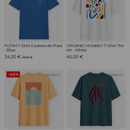
FUTAH T-Shirt Cadeira de Praia
ORGANIC MONKEY T-Shirt The
- Blue
Art - White
34,30 €
45,00 €
49,00 €
-40%
ORGÂNICO
ORGÂNICO