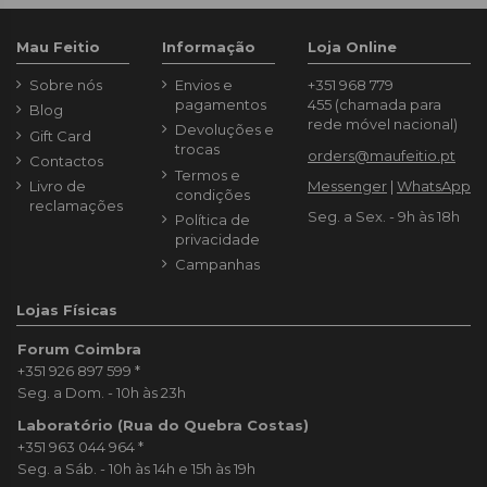
Mau Feitio
Informação
Loja Online
Sobre nós
Envios e
+351 968 779
pagamentos
455
(chamada para
Blog
rede móvel nacional)
Devoluções e
Gift Card
trocas
orders@maufeitio.pt
Contactos
Termos e
Livro de
Messenger
|
WhatsApp
condições
reclamações
Seg. a Sex. - 9h às 18h
Política de
privacidade
Campanhas
Lojas Físicas
Forum Coimbra
+351 926 897 599
*
Seg. a Dom. - 10h às 23h
Laboratório (Rua do Quebra Costas)
+351 963 044 964
*
Seg. a Sáb. - 10h às 14h e 15h às 19h