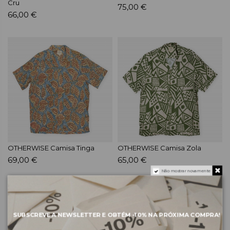
Cru
75,00 €
66,00 €
OTHERWISE Camisa Tinga
OTHERWISE Camisa Zola
69,00 €
65,00 €
Não mostrar novamente
SUBSCREVE A NEWSLETTER E OBTÉM
-10%
NA PRÓXIMA COMPRA!