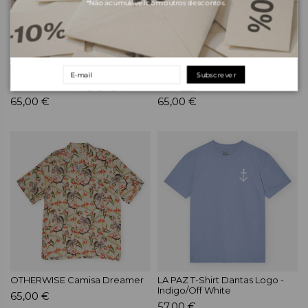
*Não acumulável com outros descontos.
Subscrever
OTHERWISE Camisa Tafari
OTHERWISE Camisa Pali
65,00 €
65,00 €
OTHERWISE Camisa Dreamer
LA PAZ T-Shirt Dantas Logo -
Indigo/Off White
65,00 €
57,00 €