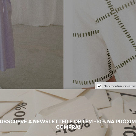
Não mostrar novame
eças intemporais, oversize e
A IMAGO é uma marca portugu
telier, une materiais naturais
inspirar uma geração através 
UBSCREVE A NEWSLETTER E OBTÉM
-10%
NA PRÓXI
bram a singularidade de cada
design arrojado com um espíri
COMPRA!