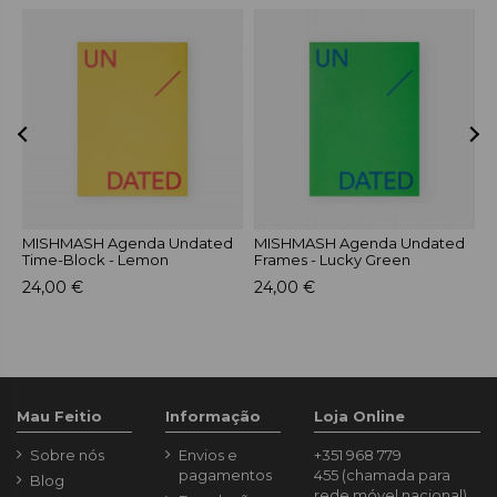
MISHMASH Agenda Undated
MISHMASH Agenda Undated
M
Time-Block - Lemon
Frames - Lucky Green
F
24,00 €
24,00 €
2
Mau Feitio
Informação
Loja Online
Sobre nós
Envios e
+351 968 779
pagamentos
455
(chamada para
Blog
rede móvel nacional)