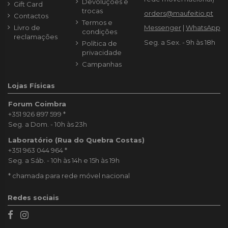
Devoluções e
Gift Card
trocas
orders@maufeitio.pt
Contactos
Termos e
Livro de
Messenger
|
WhatsApp
condições
reclamações
Seg. a Sex. - 9h às 18h
Política de
privacidade
Campanhas
Lojas Físicas
Forum Coimbra
+351 926 897 599
*
Seg. a Dom. - 10h às 23h
Laboratório (Rua do Quebra Costas)
+351 963 044 964
*
Seg. a Sáb. - 10h às 14h e 15h às 19h
* chamada para rede móvel nacional
Redes sociais