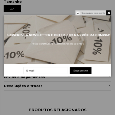
Tamanho
A5
Não mostrar novamente
Em stock
ADICIONAR AO CARRINHO
SUBSCREVE A NEWSLETTER E OBTÉM
-10%
NA PRÓXIMA COMPRA!
*Não acumulável com outros descontos.
Sobre a marca
Subscrever
Envios e pagamentos
Devoluções e trocas
PRODUTOS RELACIONADOS