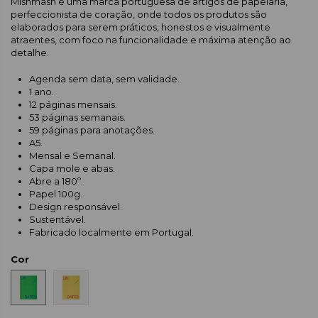
Mishmash é uma marca portuguesa de artigos de papelaria,
perfeccionista de coração, onde todos os produtos são
elaborados para serem práticos, honestos e visualmente
atraentes, com foco na funcionalidade e máxima atenção ao
detalhe.
Agenda sem data, sem validade.
1 ano.
12 páginas mensais.
53 páginas semanais.
59 páginas para anotações.
A5.
Mensal e Semanal.
Capa mole e abas.
Abre a 180º.
Papel 100g.
Design responsável.
Sustentável.
Fabricado localmente em Portugal.
Cor