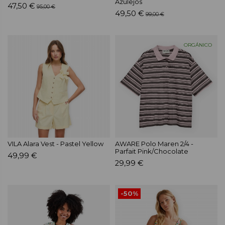
Azulejos
47,50 €
95,00 €
49,50 €
99,00 €
ORGÁNICO
VILA Alara Vest - Pastel Yellow
AWARE Polo Maren 2/4 -
Parfait Pink/Chocolate
49,99 €
29,99 €
-50%