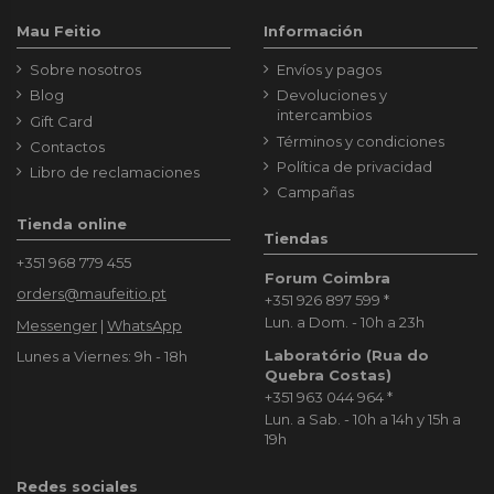
Mau Feitio
Información
Sobre nosotros
Envíos y pagos
Blog
Devoluciones y
intercambios
Gift Card
Términos y condiciones
Contactos
Política de privacidad
Libro de reclamaciones
Campañas
Tienda online
Tiendas
+351 968 779 455
Forum Coimbra
orders@maufeitio.pt
+351 926 897 599
*
Lun. a Dom. - 10h a 23h
Messenger
|
WhatsApp
Laboratório (Rua do
Lunes a Viernes: 9h - 18h
Quebra Costas)
+351 963 044 964
*
Lun. a Sab. - 10h a 14h y 15h a
19h
Redes sociales