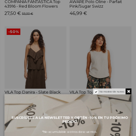
COMPAÑIA FANTÁSTICA Top
AWARE Polo Oline - Parfait
43916 - Red Bloom Flowers
Pink/Sugar Swizz
27,50 €
46,99 €
55,00 €
-50%
VILA Top Danira - Slate Black
VILA Top Toja - Birch
No mostrar de nuevo.
17,50 €
39,99 €
34,99 €
-50%
SUSCRÍBETE A LA NEWSLETTER Y OBTÉN -10% EN TU PRÓXIMO
PEDIDO
*No acumulable a otros descuentos.