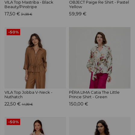
VILA Top Mastriba - Black
OBJECT Paige Re Shirt - Pastel
Beauty/Pinstripe
Yellow
17,50 €
59,99 €
34,99 €
-50%
VILA Top Jobba V-Neck -
PÊRA LIMA Catia The Little
Nuthatch
Prince Shirt - Green
22,50 €
150,00 €
44,99 €
-50%