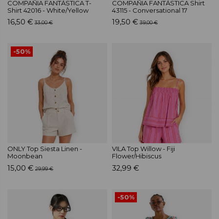
COMPAÑIA FANTÁSTICA T-
COMPAÑIA FANTÁSTICA Shirt
Shirt 42016 - White/Yellow
43115 - Conversational 17
16,50 €
19,50 €
33,00 €
39,00 €
-50%
ONLY Top Siesta Linen -
VILA Top Willow - Fiji
Moonbean
Flower/Hibiscus
15,00 €
32,99 €
29,99 €
-50%