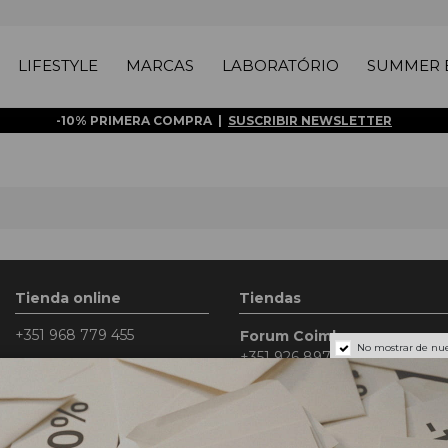
LIFESTYLE
MARCAS
LABORATÓRIO
SUMMER E
-10% PRIMERA COMPRA |
SUSCRIBIR NEWSLETTER
Tienda online
Tiendas
+351 968 779 455
Forum Coimbra
No mostrar de nue
+351 926 897 599
*
orders@maufeitio.pt
Lun. a Dom. - 10h a 23h
Messenger
|
WhatsApp
Laboratório (Rua do Quebr
Lunes a Viernes: 9h - 18h
+351 963 044 964
*