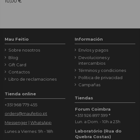
10,00 €
Mau Feitio
Información
Sobre nosotros
Envíos y pagos
Blog
Devoluciones y
intercambios
Gift Card
Términos y condiciones
Contactos
Política de privacidad
Libro de reclamaciones
Campañas
Tienda online
Tiendas
+351 968 779 455
Forum Coimbra
orders@maufeitio.pt
+351 926 897 599
*
Lun. a Dom. - 10h a 23h
Messenger
|
WhatsApp
Laboratório (Rua do
Lunes a Viernes: 9h - 18h
Quebra Costas)