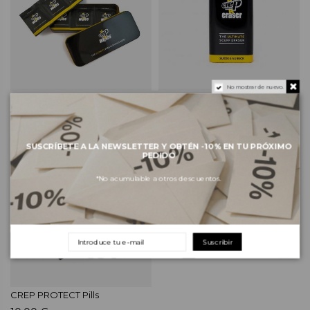
No mostrar de nuevo.
CREP PROTECT Wipes
CREP PROTECT Eraser
10,00 €
10,00 €
SUSCRÍBETE A LA NEWSLETTER Y OBTÉN -10% EN TU PRÓXIMO
PEDIDO
*No acumulable a otros descuentos.
Suscribir
CREP PROTECT Pills