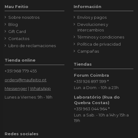
Mau Feitio
Información
Sobre nosotros
Envíos y pagos
Blog
Devoluciones y
intercambios
Gift Card
Términos y condiciones
Contactos
Política de privacidad
Libro de reclamaciones
Campañas
Tienda online
Tiendas
+351 968 779 455
Forum Coimbra
orders@maufeitio.pt
+351 926 897 599
*
Lun. a Dom. - 10h a 23h
Messenger
|
WhatsApp
Laboratório (Rua do
Lunes a Viernes: 9h - 18h
Quebra Costas)
+351 963 044 964
*
Lun. a Sab. - 10h a 14h y 15h a
19h
Redes sociales