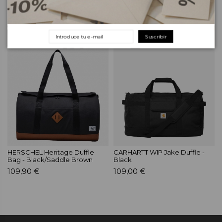
EASTPAK Transit'r Pack -
CARHARTT WIP 2760
Colorband Rainbow
Headlamp - Smoke Green
165,00 €
79,00 €
Suscribir
HERSCHEL Heritage Duffle
CARHARTT WIP Jake Duffle -
Bag - Black/Saddle Brown
Black
109,90 €
109,00 €