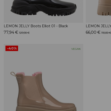
LEMON JELLY Boots Elliot 01 - Black
LEMON JELLY 
77,94 €
66,00 €
129,90 €
110,00 €
-40%
VEGAN