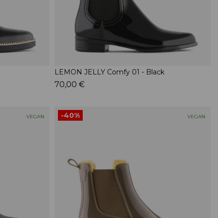
LEMON JELLY Comfy 01 - Black
70,00 €
-40%
VEGAN
VEGAN