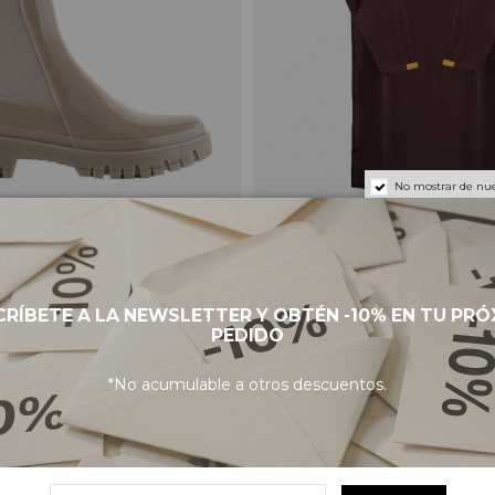
No mostrar de nue
Colden 08 Boots - Dusty
LEMON JELLY Rainy Jacket 03 
69,90 €
RÍBETE A LA NEWSLETTER Y OBTÉN -10% EN TU PR
PEDIDO
VEGAN
*No acumulable a otros descuentos.