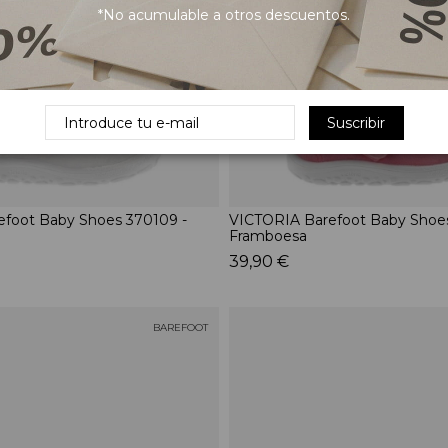
*No acumulable a otros descuentos.
Suscribir
foot Baby Shoes 370109 -
VICTORIA Barefoot Baby Shoes
Framboesa
39,90 €
BAREFOOT