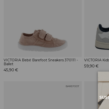
VICTORIA Bebé Barefoot Sneakers 370111 -
VICTORIA Kids
Ballet
59,90 €
45,90 €
BAREFOOT
SUSC