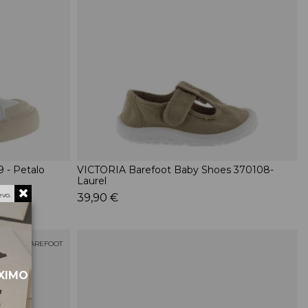
 - Petalo
VICTORIA Barefoot Baby Shoes 370108-
Laurel
vo.
39,90 €
BAREFOOT
ÓXIMO