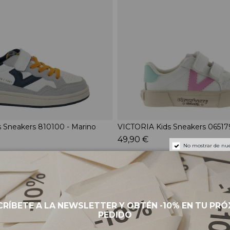
 Sneakers 810100 - Marino
VICTORIA Kids Sneakers 065179
49,90 €
No mostrar de nue
BAREFOOT
RÍBETE A LA NEWSLETTER Y OBTÉN -10% EN TU PR
PEDIDO