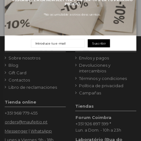
PEDIDO
*No acumulable a otros descuentos.
Suscribir
Mau Feitio
Información
Sobre nosotros
Envíos y pagos
Blog
Devoluciones y
intercambios
Gift Card
Términos y condiciones
Contactos
Política de privacidad
Libro de reclamaciones
Campañas
Tienda online
Tiendas
+351 968 779 455
Forum Coimbra
orders@maufeitio.pt
+351 926 897 599
*
Lun. a Dom. - 10h a 23h
Messenger
|
WhatsApp
Laboratório (Rua do
Lunes a Viernes: 9h - 18h