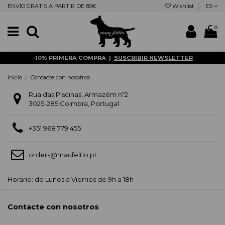
ENVÍO GRATIS A PARTIR DE 80€
Wishlist
ES
0
-10% PRIMERA COMPRA |
SUSCRIBIR NEWSLETTER
Inicio
Contacte con nosotros
Rua das Piscinas, Armazém nº2
3025-285 Coimbra, Portugal
+351 968 779 455
orders@maufeitio.pt
Horario: de Lunes a Viernes de 9h a 18h
Contacte con nosotros