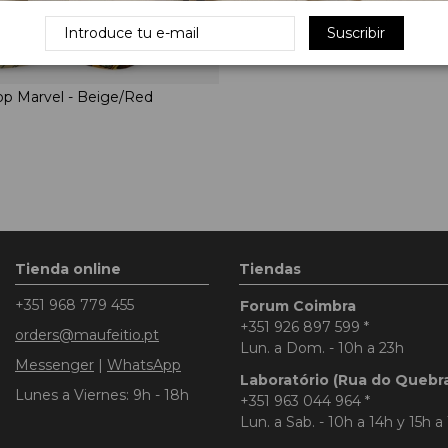
Suscribir
p Marvel - Beige/Red
Tienda online
Tiendas
+351 968 779 455
Forum Coimbra
+351 926 897 599
*
orders@maufeitio.pt
Lun. a Dom. - 10h a 23h
Messenger
|
WhatsApp
Laboratório (Rua do Quebr
Lunes a Viernes: 9h - 18h
+351 963 044 964
*
Lun. a Sab. - 10h a 14h y 15h a