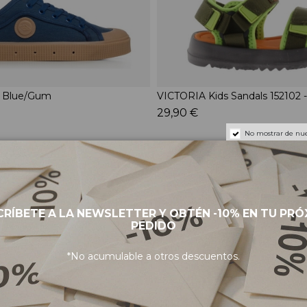
 Blue/Gum
VICTORIA Kids Sandals 152102 -
29,90 €
No mostrar de nue
RÍBETE A LA NEWSLETTER Y OBTÉN -10% EN TU PR
PEDIDO
*No acumulable a otros descuentos.