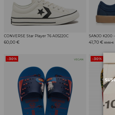
CONVERSE Star Player 76 A05220C
SANJO K200 -
60,00 €
41,70 €
69,50 €
-30%
-30%
VEGAN
SUSC