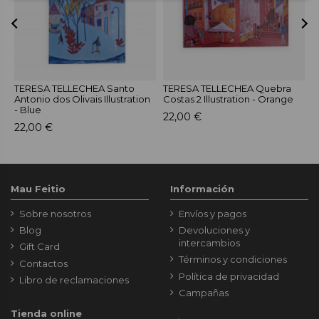
y
TERESA TELLECHEA Santo
TERESA TELLECHEA Quebra
T
Antonio dos Olivais Illustration
Costas 2 Illustration - Orange
P
- Blue
22,00 €
2
22,00 €
Mau Feitio
Información
Sobre nosotros
Envíos y pagos
Blog
Devoluciones y
intercambios
Gift Card
Términos y condiciones
Contactos
Política de privacidad
Libro de reclamaciones
Campañas
Tienda online