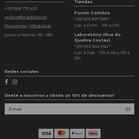
Tiendas
+351 968 779 455
Forum Coimbra
orders@maufeitio.pt
+351 926 897 599
*
Lun. a Dom. - 10h a 23h
Messenger
|
WhatsApp
Laboratório (Rua do
Lunes a Viernes: 9h - 18h
Quebra Costas)
+351 963 044 964
*
Lun. a Sab. - 10h a 14h y 15h a
19h
Redes sociales
Únete a nosotros y obtén un 10% de descuento!