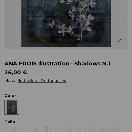
ANA FROIS Illustration - Shadows N.1
26,00 €
Marca:
Ilustradores Portugueses
Color
Talla
A3
A4
40x50cm
50x70cm
70x100cm