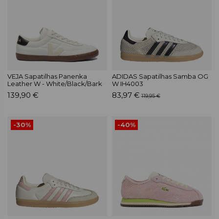
VEJA Sapatilhas Panenka
ADIDAS Sapatilhas Samba OG
Leather W - White/Black/Bark
W IH4003
139,90 €
83,97 €
119,95 €
-30%
-40%