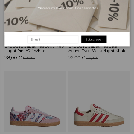
*Não acumulável com outros descontos.
Subscrever
LACOSTE Sapatilhas L003 Neo
LACOSTE Sapatilhas Elite
- Light Pink/Off White
Active Evo - White/Light Khaki
78,00 €
72,00 €
130,00 €
120,00 €