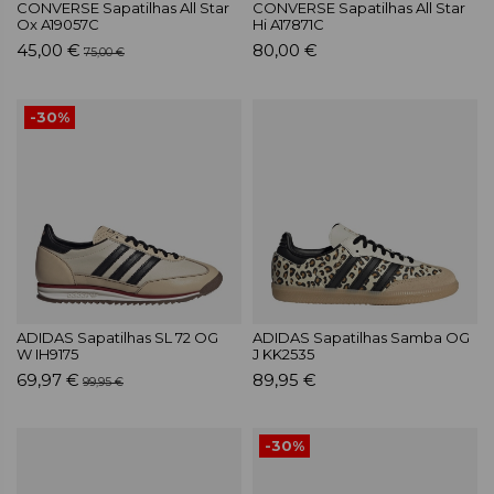
CONVERSE Sapatilhas All Star
CONVERSE Sapatilhas All Star
Ox A19057C
Hi A17871C
45,00 €
80,00 €
75,00 €
-30%
ADIDAS Sapatilhas SL 72 OG
ADIDAS Sapatilhas Samba OG
W IH9175
J KK2535
69,97 €
89,95 €
99,95 €
-30%