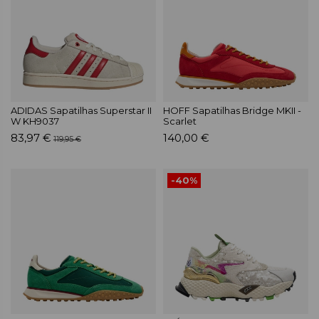
ADIDAS Sapatilhas Superstar II
HOFF Sapatilhas Bridge MKII -
W KH9037
Scarlet
83,97 €
140,00 €
119,95 €
-40%