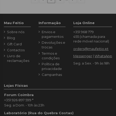
Mau Feitio
Informação
Loja Online
Sobre nós
Envios e
+351 968 779
pagamentos
455
(chamada para
Blog
rede móvel nacional)
Devoluções e
Gift Card
trocas
orders@maufeitio.pt
Contactos
Termos e
Livro de
Messenger
|
WhatsApp
condições
reclamações
Seg. a Sex. - 9h às 18h
Política de
privacidade
Campanhas
Lojas Físicas
Forum Coimbra
+351 926 897 599
*
Seg. a Dom. - 10h às 23h
Laboratório (Rua do Quebra Costas)