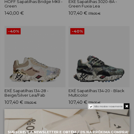
HOFF Sapatilhas Bridge MKII -
EXÉ Sapatilhas 3020-8A -
Green
Green Fuxia Lea
140,00 €
107,40 €
179,00 €
-40%
-40%
EXÉ Sapatilhas 134-28 -
EXÉ Sapatilhas 134-20 - Black
Beige/Silver Lea/Fab
Multicolor
107,40 €
107,40 €
179,00 €
179,00 €
Não mostrar novamente
-40%
-40%
SUBSCREVE A NEWSLETTER E OBTÉM
-10%
NA PRÓXIMA COMPRA!