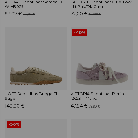
ADIDAS Sapatilhas Samba OG
LACOSTE Sapatilhas Club-Low
W IH9059
- Lt Pnk/Dk Gum
83,97 €
72,00 €
119,95 €
120,00 €
-40%
HOFF Sapatilhas Bridge FL -
VICTORIA Sapatilhas Berlín
Sage
126231 - Malva
140,00 €
47,94 €
79,90 €
-30%