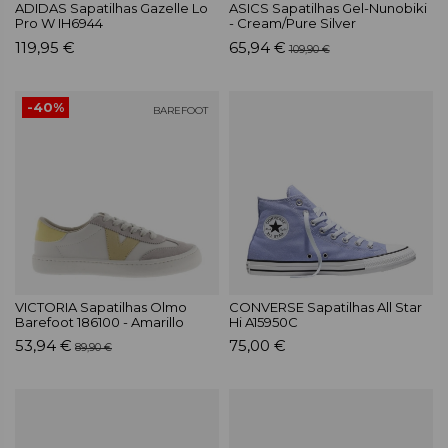
ADIDAS Sapatilhas Gazelle Lo
ASICS Sapatilhas Gel-Nunobiki
Pro W IH6944
- Cream/Pure Silver
119,95 €
65,94 €
109,90 €
-40%
BAREFOOT
VICTORIA Sapatilhas Olmo
CONVERSE Sapatilhas All Star
Barefoot 186100 - Amarillo
Hi A15950C
53,94 €
75,00 €
89,90 €