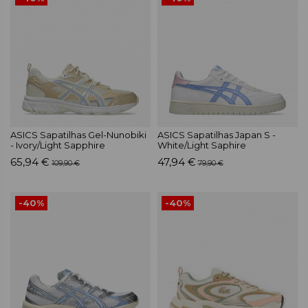
ASICS Sapatilhas Gel-Nunobiki
ASICS Sapatilhas Japan S -
- Ivory/Light Sapphire
White/Light Saphire
65,94 €
47,94 €
109,90 €
79,90 €
-40%
-40%