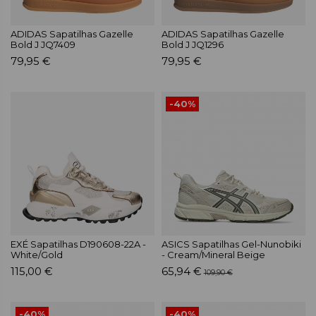
ADIDAS Sapatilhas Gazelle
ADIDAS Sapatilhas Gazelle
Bold J JQ7409
Bold J JQ1296
79,95 €
79,95 €
-40%
EXÉ Sapatilhas D190608-22A -
ASICS Sapatilhas Gel-Nunobiki
White/Gold
- Cream/Mineral Beige
115,00 €
65,94 €
109,90 €
-40%
-40%