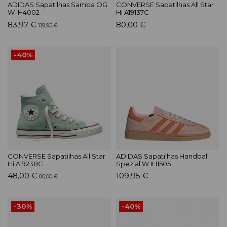
ADIDAS Sapatilhas Samba OG
CONVERSE Sapatilhas All Star
W IH4002
Hi A19137C
83,97 €
80,00 €
119,95 €
-40%
CONVERSE Sapatilhas All Star
ADIDAS Sapatilhas Handball
Hi A19238C
Spezial W IH1505
48,00 €
109,95 €
80,00 €
-30%
-40%