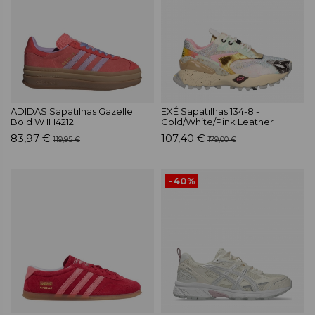
ADIDAS Sapatilhas Gazelle
EXÉ Sapatilhas 134-8 -
Bold W IH4212
Gold/White/Pink Leather
83,97 €
107,40 €
119,95 €
179,00 €
-40%