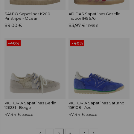
SANJO Sapatilhas K200
ADIDAS Sapatilhas Gazelle
Pinstripe - Ocean
Indoor IH9676
89,00 €
83,97 €
119,95 €
-40%
-40%
VICTORIA Sapatilhas Berlín
VICTORIA Sapatilhas Saturno
126231 - Beige
158108 - Azul
47,94 €
47,94 €
79,90 €
79,90 €
1
2
3
…
7