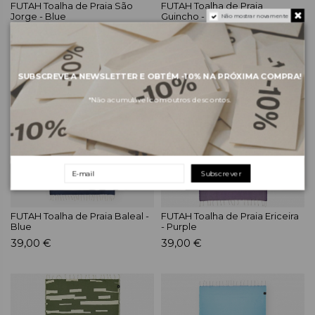
FUTAH Toalha de Praia São
FUTAH Toalha de Praia
Jorge - Blue
Guincho - Brown
Não mostrar novamente
49,00 €
59,00 €
SUBSCREVE A NEWSLETTER E OBTÉM
-10%
NA PRÓXIMA COMPRA!
*Não acumulável com outros descontos.
Subscrever
FUTAH Toalha de Praia Baleal -
FUTAH Toalha de Praia Ericeira
Blue
- Purple
39,00 €
39,00 €