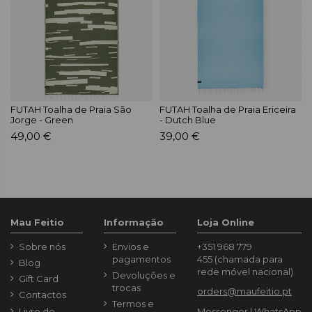
FUTAH Toalha de Praia São
FUTAH Toalha de Praia Ericeira
Jorge - Green
- Dutch Blue
49,00 €
39,00 €
Mau Feitio
Informação
Loja Online
Sobre nós
Envios e
+351 968 779
pagamentos
455
(chamada para
Blog
rede móvel nacional)
Devoluções e
Gift Card
trocas
orders@maufeitio.pt
Contactos
Termos e
Livro de
Messenger
|
WhatsApp