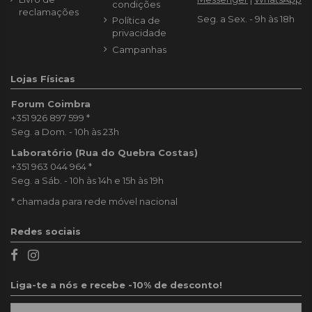
condições
reclamações
Seg. a Sex. - 9h às 18h
Política de
privacidade
Campanhas
Lojas Físicas
Forum Coimbra
+351 926 897 599
*
Seg. a Dom. - 10h às 23h
Laboratório (Rua do Quebra Costas)
+351 963 044 964
*
Seg. a Sáb. - 10h às 14h e 15h às 19h
* chamada para rede móvel nacional
Redes sociais
Liga-te a nós e recebe -10% de desconto!