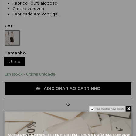
Fabrico: 100% algodão.
Corte oversized.
Fabricado em Portugal.
Cor
Tamanho
Unico
Em stock - última unidade
ADICIONAR AO CARRINHO
Não mostrar novamente
Sobre a marca
SUBSCREVE A NEWSLETTER E OBTÉM
-10%
NA PRÓXIMA COMPRA!