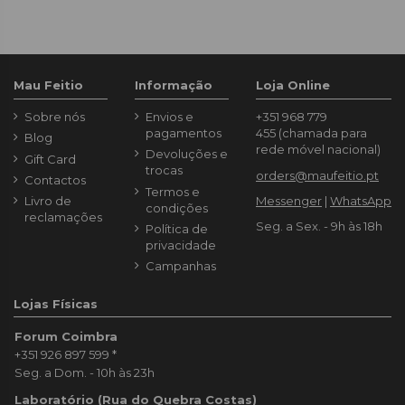
Mau Feitio
Informação
Loja Online
Sobre nós
Envios e
+351 968 779
pagamentos
455
(chamada para
Blog
rede móvel nacional)
Devoluções e
Gift Card
trocas
orders@maufeitio.pt
Contactos
Termos e
Livro de
Messenger
|
WhatsApp
condições
reclamações
Seg. a Sex. - 9h às 18h
Política de
privacidade
Campanhas
Lojas Físicas
Forum Coimbra
+351 926 897 599
*
Seg. a Dom. - 10h às 23h
Laboratório (Rua do Quebra Costas)