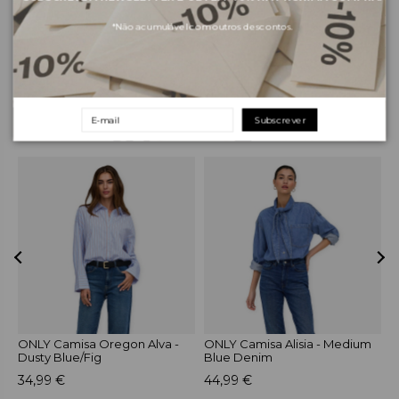
Envios e pagamentos
*Não acumulável com outros descontos.
Devoluções e trocas
Subscrever
PRODUTOS RELACIONADOS
-
ONLY Camisa Oregon Alva -
ONLY Camisa Alisia - Medium
O
Dusty Blue/Fig
Blue Denim
S
34,99 €
44,99 €
4