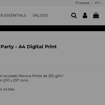
Wishlist
PT
R ESSENTIALS
SALDOS
arty - A4 Digital Print
l reciclado Renova Printe de 250 g/m².
4 (210 x 297 mm).
r na tela.