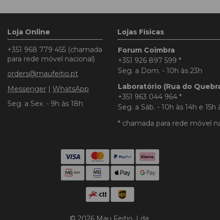
Loja Online
Lojas Físicas
+351 968 779 455
(chamada
Forum Coimbra
para rede móvel nacional)
+351 926 897 599
*
Seg. a Dom. - 10h às 23h
orders@maufeitio.pt
Laboratório (Rua do Quebr
Messenger
|
WhatsApp
+351 963 044 964
*
Seg. a Sex. - 9h às 18h
Seg. a Sáb. - 10h às 14h e 15h 
* chamada para rede móvel na
© 2026 Mau Feitio, Lda.