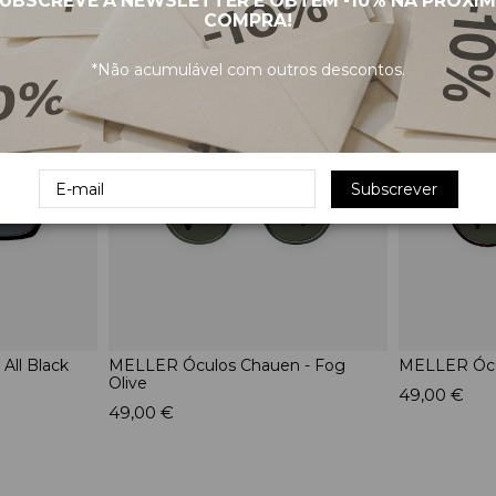
UBSCREVE A NEWSLETTER E OBTÉM
-10%
NA PRÓXI
COMPRA!
PRODUTOS RELACIONADOS
*Não acumulável com outros descontos.
Subscrever
All Black
MELLER Óculos Chauen - Fog
MELLER Ócul
Olive
49,00 €
49,00 €