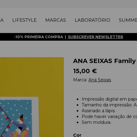
ÇA
LIFESTYLE
MARCAS
LABORATÓRIO
SUMME
-10% PRIMEIRA COMPRA |
SUBSCREVER NEWSLETTER
ANA SEIXAS Family P
15,00 €
Marca:
Ana Seixas
Impressão digital em pape
Tamanho da impressão: A
Assinado a lápis.
Pode haver variação de co
Sem moldura.
Cor