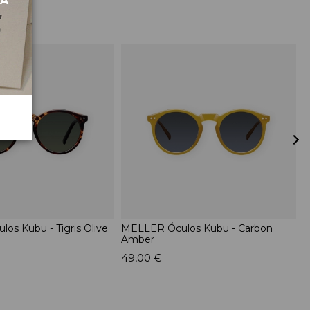
MA
os Kubu - Tigris Olive
MELLER Óculos Kubu - Carbon
M
Amber
O
49,00 €
4