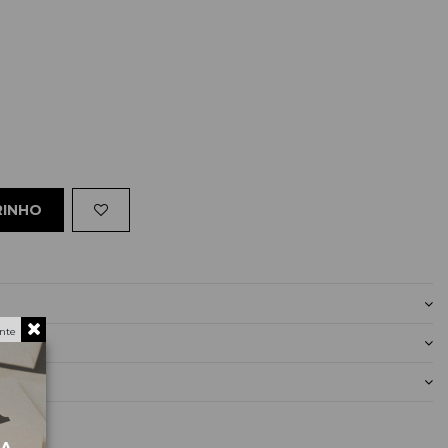
RINHO
nte