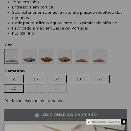
Topo em linho.
Entressola em cortiça.
Sola exterior em borracha natural e plástico recolhido dos
oceanos.
Cada par reutiliza o equivalente a 8 garrafas de plástico.
Fabricado à mão em Barcelos, Portugal.
Ref: ZS4815
Cor
Tamanho
35
36
37
38
39
40
41
42
Por favor, escolhe um tamanho.
ADICIONAR AO CARRINHO
Não mostrar novamente