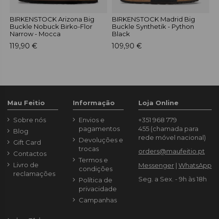
BIRKENSTOCK Arizona Big
BIRKENSTOCK Madrid Big
B
Buckle Nobuck Birko-Flor
Buckle Synthetik - Python
B
Narrow - Mocca
Black
S
119,90 €
109,90 €
1
Mau Feitio
Informação
Loja Online
Sobre nós
Envios e
+351 968 779
pagamentos
455
(chamada para
Blog
rede móvel nacional)
Devoluções e
Gift Card
trocas
orders@maufeitio.pt
Contactos
Termos e
Livro de
Messenger
|
WhatsApp
condições
reclamações
Seg. a Sex. - 9h às 18h
Política de
privacidade
Campanhas