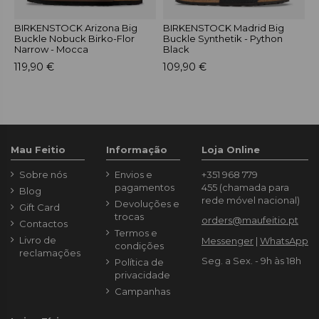
BIRKENSTOCK Arizona Big
BIRKENSTOCK Madrid Big
B
Buckle Nobuck Birko-Flor
Buckle Synthetik - Python
B
Narrow - Mocca
Black
S
119,90 €
109,90 €
1
Mau Feitio
Informação
Loja Online
Sobre nós
Envios e
+351 968 779
pagamentos
455
(chamada para
Blog
rede móvel nacional)
Devoluções e
Gift Card
trocas
orders@maufeitio.pt
Contactos
Termos e
Livro de
Messenger
|
WhatsApp
condições
reclamações
Seg. a Sex. - 9h às 18h
Política de
privacidade
Campanhas