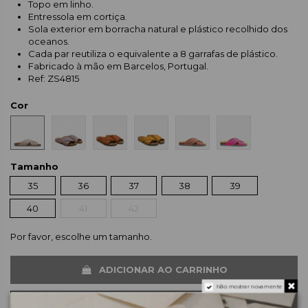
Topo em linho.
Entressola em cortiça.
Sola exterior em borracha natural e plástico recolhido dos
oceanos.
Cada par reutiliza o equivalente a 8 garrafas de plástico.
Fabricado à mão em Barcelos, Portugal.
Ref: ZS4815
Cor
Tamanho
35
36
37
38
39
40
41
42
Por favor, escolhe um tamanho.
ADICIONAR AO CARRINHO
Não mostrar novamente