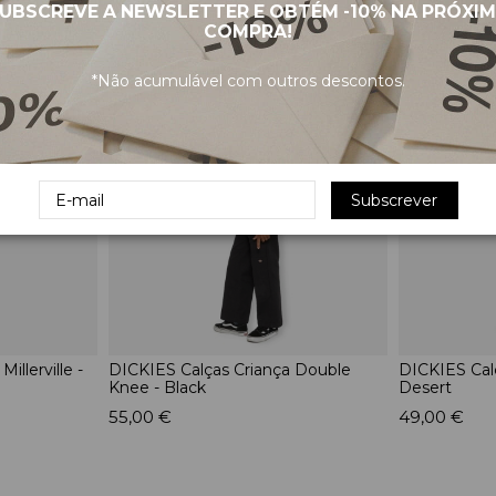
UBSCREVE A NEWSLETTER E OBTÉM
-10%
NA PRÓXI
COMPRA!
PRODUTOS RELACIONADOS
*Não acumulável com outros descontos.
Subscrever
illerville -
DICKIES Calças Criança Double
DICKIES Cal
Knee - Black
Desert
55,00 €
49,00 €