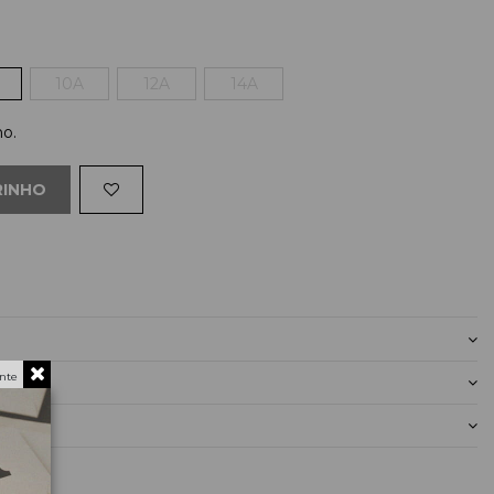
10A
12A
14A
ho.
RINHO
nte