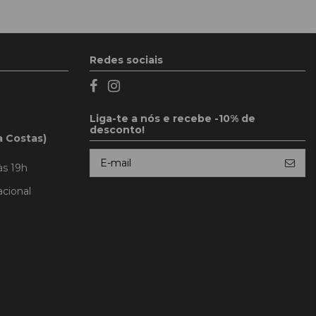
Redes sociais
Liga-te a nós e recebe -10% de
desconto!
a Costas)
às 19h
cional