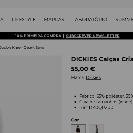
ÇA
LIFESTYLE
MARCAS
LABORATÓRIO
SUMME
-10% PRIMEIRA COMPRA |
SUBSCREVER NEWSLETTER
Double Knee - Desert Sand
DICKIES Calças Cri
55,00 €
Marca:
Dickies
Fabrico: 65% poliéster, 35
Guia de tamanhos (idade):
Ref: DK0QP200
Cor