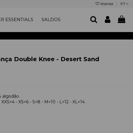
Wishlist
PT
R ESSENTIALS
SALDOS
ança Double Knee - Desert Sand
% algodão.
 XXS=4 - XS=6 - S=8 - M=10 - L=12 - XL=14.