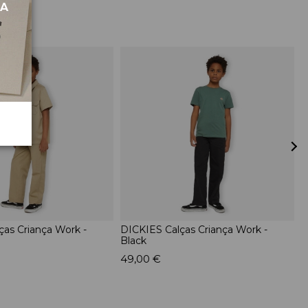
MA
ças Criança Work -
DICKIES Calças Criança Work -
F
Black
T
W
49,00 €
4