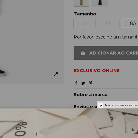
Tamanho
4A
6A
8A
Por favor, escolhe um taman
ADICIONAR AO CAR
EXCLUSIVO ONLINE
Sobre a marca
Não mostrar novame
Envios e pagamentos
Devoluções e trocas