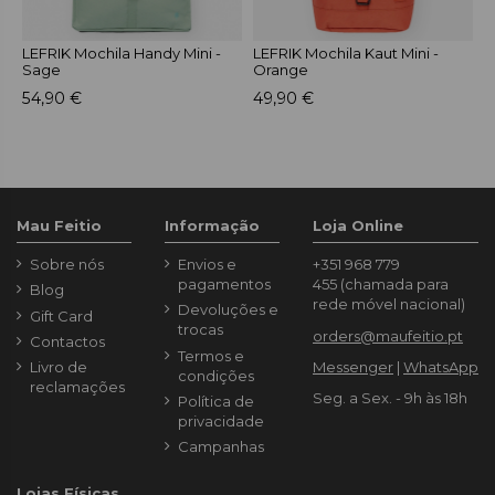
LEFRIK Mochila Handy Mini -
LEFRIK Mochila Kaut Mini -
L
Sage
Orange
5
54,90 €
49,90 €
Mau Feitio
Informação
Loja Online
Sobre nós
Envios e
+351 968 779
pagamentos
455
(chamada para
Blog
rede móvel nacional)
Devoluções e
Gift Card
trocas
orders@maufeitio.pt
Contactos
Termos e
Livro de
Messenger
|
WhatsApp
condições
reclamações
Seg. a Sex. - 9h às 18h
Política de
privacidade
Campanhas
Lojas Físicas