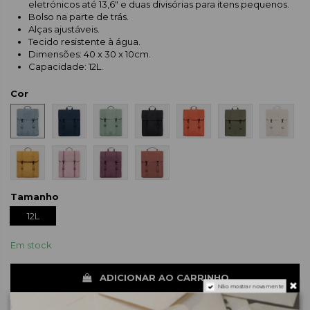
eletrónicos até 13,6" e duas divisórias para itens pequenos.
Bolso na parte de trás.
Alças ajustáveis.
Tecido resistente à água.
Dimensões: 40 x 30 x 10cm.
Capacidade: 12L.
Cor
Tamanho
12L
Em stock
ADICIONAR AO CARRINHO
Não mostrar novamente