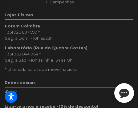
Campanhas
Lojas Físicas
Forum Coimbra
+351 926 897 599
*
Seg. a Dom. - 10h às 23h
Laboratório (Rua do Quebra Costas)
+351 963 044 964
*
Seg. a Sáb. - 10h às 14h e 15h às 19h
* chamada para rede móvel nacional
Redes sociais
Liga-te a nós e recebe -10% de desconto!