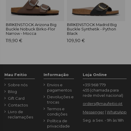
BIRKENSTOCK Arizona Big
BIRKENSTOCK Madrid Big
B
Buckle Nobuck Birko-Flor
Buckle Synthetik - Python
F
Narrow - Mocca
Black
9
119,90 €
109,90 €
Mau Feitio
Informação
Loja Online
Sobre nós
Envios e
+351 968 779
pagamentos
455
(chamada para
Blog
rede móvel nacional)
Devoluções e
Gift Card
trocas
orders@maufeitio.pt
Contactos
Termos e
Livro de
Messenger
|
WhatsApp
condições
reclamações
Seg. a Sex. - 9h às 18h
Política de
privacidade