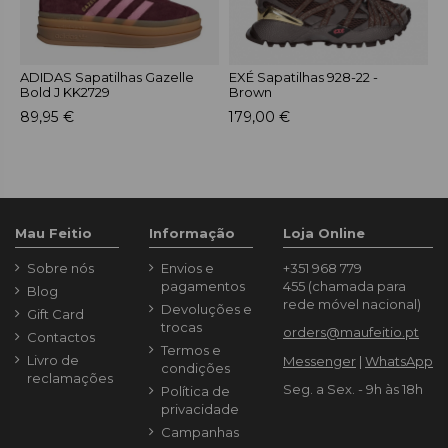
ADIDAS Sapatilhas Gazelle
EXÉ Sapatilhas 928-22 -
E
Bold J KK2729
Brown
P
89,95 €
179,00 €
1
Mau Feitio
Informação
Loja Online
Sobre nós
Envios e
+351 968 779
pagamentos
455
(chamada para
Blog
rede móvel nacional)
Devoluções e
Gift Card
trocas
orders@maufeitio.pt
Contactos
Termos e
Livro de
Messenger
|
WhatsApp
condições
reclamações
Seg. a Sex. - 9h às 18h
Política de
privacidade
Campanhas