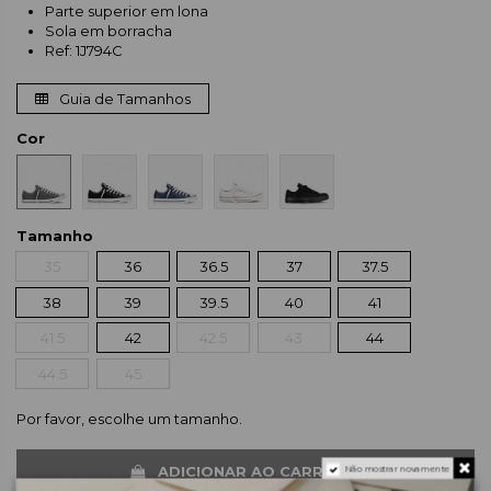
Parte superior em lona
Sola em borracha
Ref: 1J794C
Guia de Tamanhos
Cor
Tamanho
35
36
36.5
37
37.5
38
39
39.5
40
41
41.5
42
42.5
43
44
44.5
45
Por favor, escolhe um tamanho.
ADICIONAR AO CARRINHO
Não mostrar novamente