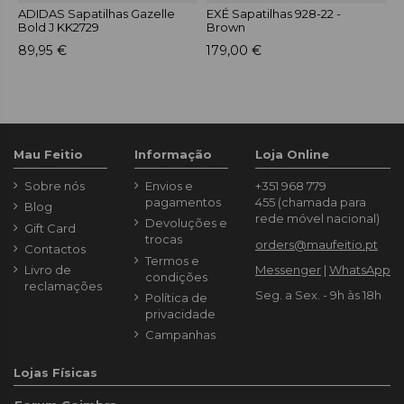
ADIDAS Sapatilhas Gazelle
EXÉ Sapatilhas 928-22 -
E
Bold J KK2729
Brown
P
89,95 €
179,00 €
1
Mau Feitio
Informação
Loja Online
Sobre nós
Envios e
+351 968 779
pagamentos
455
(chamada para
Blog
rede móvel nacional)
Devoluções e
Gift Card
trocas
orders@maufeitio.pt
Contactos
Termos e
Livro de
Messenger
|
WhatsApp
condições
reclamações
Seg. a Sex. - 9h às 18h
Política de
privacidade
Campanhas
Lojas Físicas