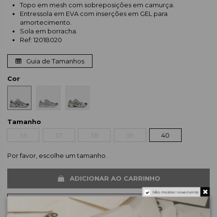
Topo em mesh com sobreposições em camurça.
Entressola em EVA com inserções em GEL para
amortecimento.
Sola em borracha.
Ref: 1201B020
Guia de Tamanhos
Cor
Tamanho
36
37
38
39
40
Por favor, escolhe um tamanho.
ADICIONAR AO CARRINHO
Não mostrar novamente