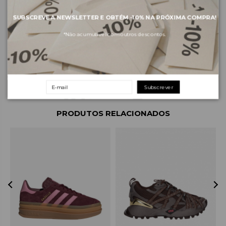
SUBSCREVE A NEWSLETTER E OBTÉM
-10%
NA PRÓXIMA COMPRA!
Sobre a marca
*Não acumulável com outros descontos.
Envios e pagamentos
Devoluções e trocas
Subscrever
PRODUTOS RELACIONADOS