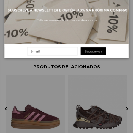
SUBSCREVE A NEWSLETTER E OBTÉM
-10%
NA PRÓXIMA COMPRA!
Sobre a marca
*Não acumulável com outros descontos.
Envios e pagamentos
Devoluções e trocas
Subscrever
PRODUTOS RELACIONADOS