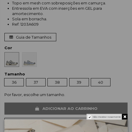
Topo em mesh com sobreposições em camurça.
Entressola em EVA com inserções em GEL para
amortecimento.
Sola em borracha.
Ref: 1203A609
Guia de Tamanhos
Cor
Tamanho
36
37
38
39
40
Por favor, escolhe um tamanho.
ADICIONAR AO CARRINHO
Não mostrar novamente