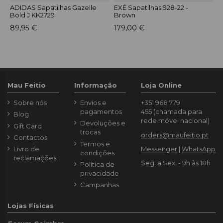
ADIDAS Sapatilhas Gazelle
EXÉ Sapatilhas 928-22 -
E
Bold J KK2729
Brown
P
89,95 €
179,00 €
1
Mau Feitio
Informação
Loja Online
Sobre nós
Envios e
+351 968 779
pagamentos
455
(chamada para
Blog
rede móvel nacional)
Devoluções e
Gift Card
trocas
orders@maufeitio.pt
Contactos
Termos e
Livro de
Messenger
|
WhatsApp
condições
reclamações
Seg. a Sex. - 9h às 18h
Política de
privacidade
Campanhas
Lojas Físicas