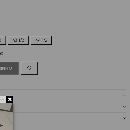
2
43 1/2
44 1/2
ho.
RINHO
nte