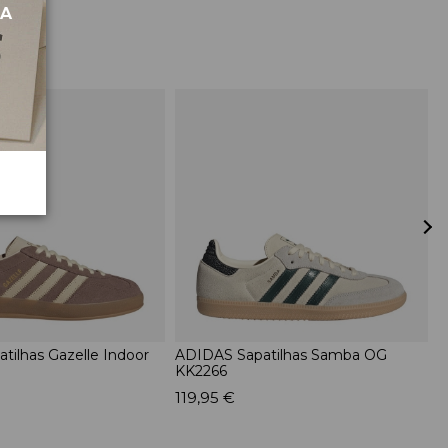
MA
tilhas Gazelle Indoor
ADIDAS Sapatilhas Samba OG
A
KK2266
K
119,95 €
1