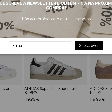
UBSCREVE A NEWSLETTER E OBTÉM
-10%
NA PRÓXI
COMPRA!
PRODUTOS RELACIONADOS
*Não acumulável com outros descontos.
Subscrever
rstar II
ADIDAS Sapatilhas Superstar II
ADIDAS Sapa
KJ9947
KI2252
119,95 €
119,95 €