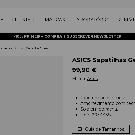
ÇA
LIFESTYLE
MARCAS
LABORATÓRIO
SUMME
-10% PRIMEIRA COMPRA |
SUBSCREVER NEWSLETTER
6 - Sepia Brown/Smoke Grey
ASICS Sapatilhas G
99,90 €
Marca:
Asics
Topo em pele e mesh.
Amortecimento com tecn
Sola em borracha.
Ref: 1203A438
Guia de Tamanhos