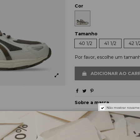
Cor
Tamanho
40 1/2
41 1/2
42 1/
Por favor, escolhe um taman
ADICIONAR AO CAR
Sobre a marca
Não mostrar novame
Envios e pagamentos
Devoluções e trocas