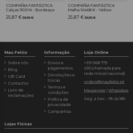
COMPAÑIA FANTÁSTICA
COMPAÑIA FANTÁSTICA
C
Calças 11001 K - Bordeaux
Malha 10468 K - Yellow
C
25,87 €
25,87 €
2
36,95 €
36,95 €
Mau Feitio
Informação
Loja Online
Sobre nós
Envios e
+351 968 779
pagamentos
455
(chamada para
Blog
rede móvel nacional)
Devoluções e
Gift Card
trocas
orders@maufeitio.pt
Contactos
Termos e
Livro de
Messenger
|
WhatsApp
condições
reclamações
Seg. a Sex. - 9h às 18h
Política de
privacidade
Campanhas
Lojas Físicas