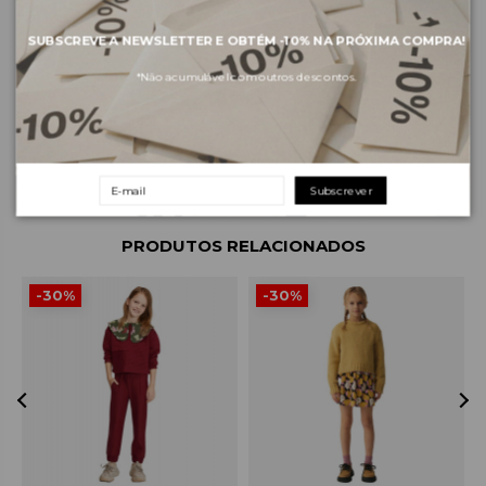
SUBSCREVE A NEWSLETTER E OBTÉM
-10%
NA PRÓXIMA COMPRA!
Sobre a marca
*Não acumulável com outros descontos.
Envios e pagamentos
Devoluções e trocas
Subscrever
PRODUTOS RELACIONADOS
-30%
-30%