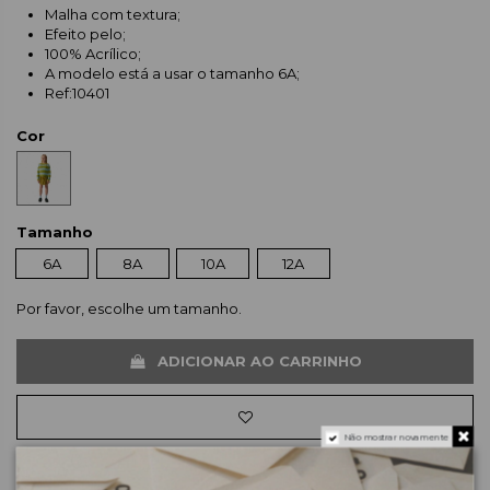
Malha com textura;
Efeito pelo;
100% Acrílico;
A modelo está a usar o tamanho 6A;
Ref:10401
Cor
Tamanho
6A
8A
10A
12A
Por favor, escolhe um tamanho.
ADICIONAR AO CARRINHO
Não mostrar novamente
SALDOS de 3/7 a 3/9