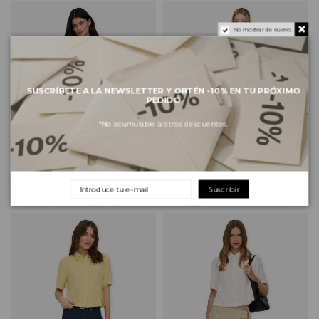
No mostrar de nuevo.
SUSCRÍBETE A LA NEWSLETTER Y OBTÉN -10% EN TU PRÓXIMO
PEDIDO
*No acumulable a otros descuentos.
ONLY Goa Shirt - Smokey
ONLY Goa Shirt - Oxford Tan
Olive
29,99 €
29,99 €
Suscribir