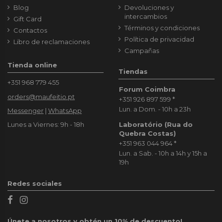
Blog
Devoluciones y
intercambios
Gift Card
Términos y condiciones
Contactos
Política de privacidad
Libro de reclamaciones
Campañas
Tienda online
Tiendas
+351 968 779 455
Forum Coimbra
orders@maufeitio.pt
+351 926 897 599
*
Lun. a Dom. - 10h a 23h
Messenger
|
WhatsApp
Laboratório (Rua do
Lunes a Viernes: 9h - 18h
Quebra Costas)
+351 963 044 964
*
Lun. a Sab. - 10h a 14h y 15h a
19h
Redes sociales
Únete a nosotros y obtén un 10% de descuento!