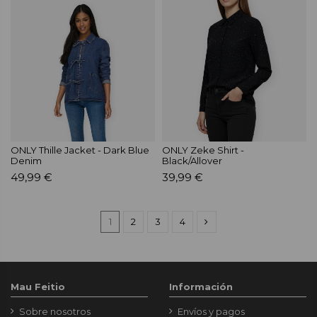
ONLY Thille Jacket - Dark Blue
ONLY Zeke Shirt -
Denim
Black/Allover
49,99 €
39,99 €
1
2
3
4
Mau Feitio
Información
Sobre nosotros
Envíos y pagos