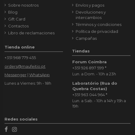
Sobre nosotros
Envíos y pagos
Blog
Devoluciones y
intercambios
Gift Card
Términos y condiciones
Contactos
Política de privacidad
Libro de reclamaciones
Campañas
Tienda online
Tiendas
+351 968 779 455
Forum Coimbra
orders@maufeitio.pt
+351 926 897 599
*
Lun. a Dom. - 10h a 23h
Messenger
|
WhatsApp
Laboratório (Rua do
Lunes a Viernes: 9h - 18h
Quebra Costas)
+351 963 044 964
*
Lun. a Sab. - 10h a 14h y 15h a
19h
Redes sociales