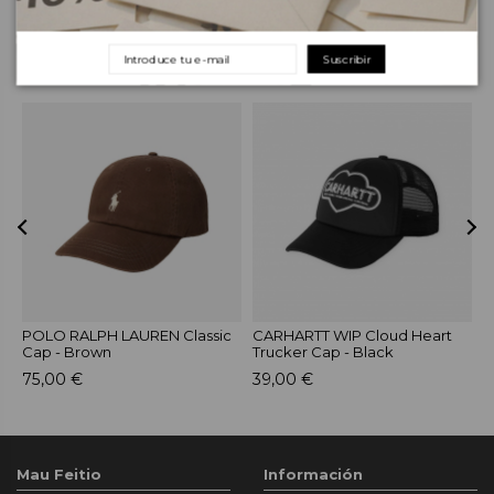
Suscribir
PRODUCTOS RELACIONADOS
POLO RALPH LAUREN Classic
CARHARTT WIP Cloud Heart
C
Cap - Brown
Trucker Cap - Black
C
75,00 €
39,00 €
3
Mau Feitio
Información