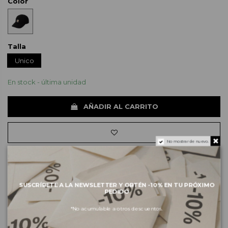
Color
Talla
Unico
En stock - última unidad
AÑADIR AL CARRITO
No mostrar de nuevo.
Sobre la marca
SUSCRÍBETE A LA NEWSLETTER Y OBTÉN -10% EN TU PRÓXIMO
PEDIDO
Envíos e pagos
*No acumulable a otros descuentos.
Devoluciones y cambios