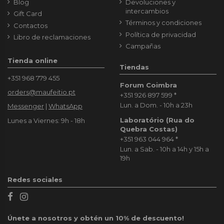
Blog
Devoluciones y
intercambios
Gift Card
Términos y condiciones
Contactos
Política de privacidad
Libro de reclamaciones
Campañas
Tienda online
Tiendas
+351 968 779 455
Forum Coimbra
orders@maufeitio.pt
+351 926 897 599
*
Lun. a Dom. - 10h a 23h
Messenger
|
WhatsApp
Laboratório (Rua do
Lunes a Viernes: 9h - 18h
Quebra Costas)
+351 963 044 964
*
Lun. a Sab. - 10h a 14h y 15h a
19h
Redes sociales
Únete a nosotros y obtén un 10% de descuento!