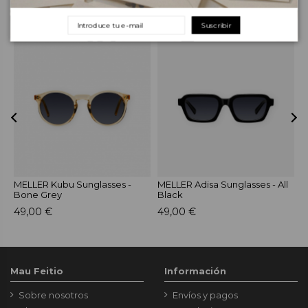
PRODUCTOS RELACIONADOS
Suscribir
MELLER Kubu Sunglasses -
MELLER Adisa Sunglasses - All
M
Bone Grey
Black
F
49,00 €
49,00 €
4
Mau Feitio
Información
Sobre nosotros
Envíos y pagos