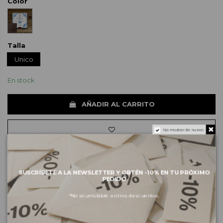
Color
Talla
Unico
En stock
AÑADIR AL CARRITO
No mostrar de nuevo.
SUSCRÍBETE A LA NEWSLETTER Y OBTÉN -10% EN TU PRÓXIMO
Envíos e pagos
PEDIDO
Devoluciones y cambios
*No acumulable a otros descuentos.