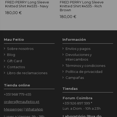
FRED PERRY Long Sleeve
FRED PERRY Long Sleeve
F
Knitted Shirt K4535 - Navy
Knitted Shirt K4535 - Rich
N
Brown
180,00 €
1
180,00 €
Mau Feitio
Información
Sobre nosotros
Envíos y pagos
Blog
Devoluciones y
intercambios
Gift Card
Términos y condiciones
Contactos
Política de privacidad
Libro de reclamaciones
Campañas
Tienda online
Tiendas
+351 968 779 455
Forum Coimbra
orders@maufeitio.pt
+351 926 897 599
*
Lun. a Dom. - 10h a 23h
Messenger
|
WhatsApp
Laboratório (Rua do
Lunes a Viernes: 9h - 18h