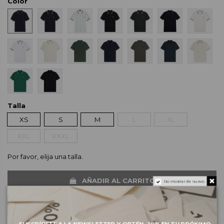
Color
Talla
XS
S
M
L
XL
XXL
XXXL
Por favor, elija una talla.
AÑADIR AL CARRITO
No mostrar de nuevo.