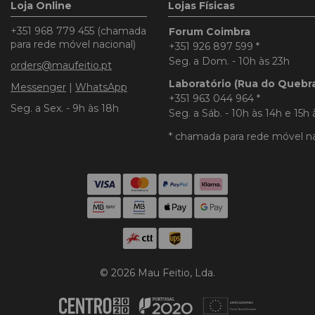
Loja Online
Lojas Físicas
+351 968 779 455
(chamada
Forum Coimbra
para rede móvel nacional)
+351 926 897 599
*
Seg. a Dom. - 10h às 23h
orders@maufeitio.pt
Laboratório (Rua do Quebr
Messenger
|
WhatsApp
+351 963 044 964
*
Seg. a Sex. - 9h às 18h
Seg. a Sáb. - 10h às 14h e 15h 
* chamada para rede móvel na
© 2026 Mau Feitio, Lda.