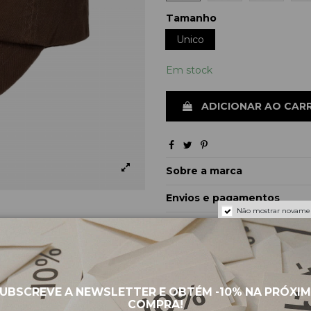
Tamanho
Unico
Em stock
ADICIONAR AO CAR
Sobre a marca
Envios e pagamentos
Não mostrar novame
Devoluções e trocas
UBSCREVE A NEWSLETTER E OBTÉM
-10%
NA PRÓXI
PRODUTOS RELACIONADOS
COMPRA!