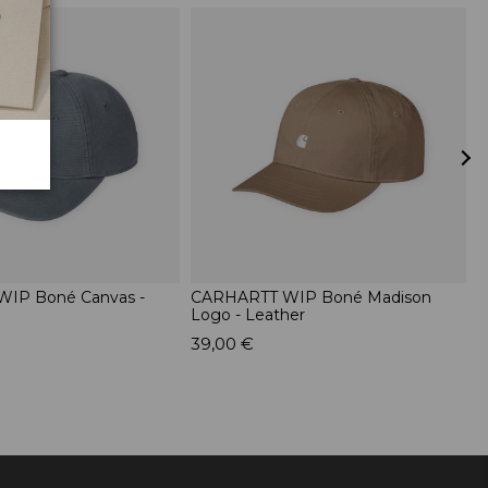
IP Boné Canvas -
CARHARTT WIP Boné Madison
H
Logo - Leather
D
39,00 €
3