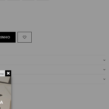
RINHO
nte
MA