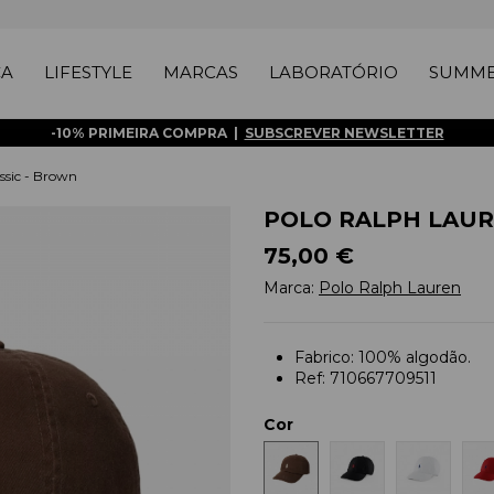
ÇA
LIFESTYLE
MARCAS
LABORATÓRIO
SUMME
-10% PRIMEIRA COMPRA |
SUBSCREVER NEWSLETTER
sic - Brown
POLO RALPH LAURE
75,00 €
Marca:
Polo Ralph Lauren
Fabrico: 100% algodão.
Ref: 710667709511
Cor