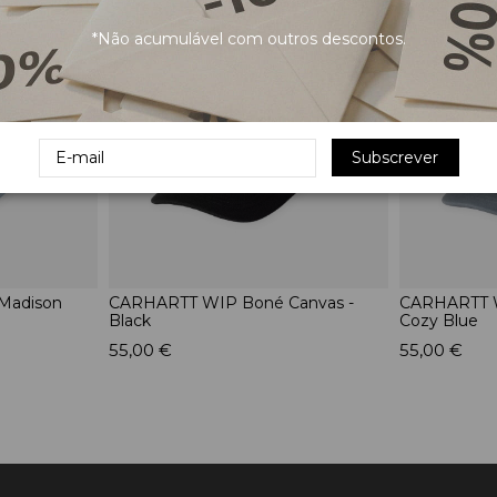
*Não acumulável com outros descontos.
Subscrever
Madison
CARHARTT WIP Boné Canvas -
CARHARTT W
Black
Cozy Blue
55,00 €
55,00 €