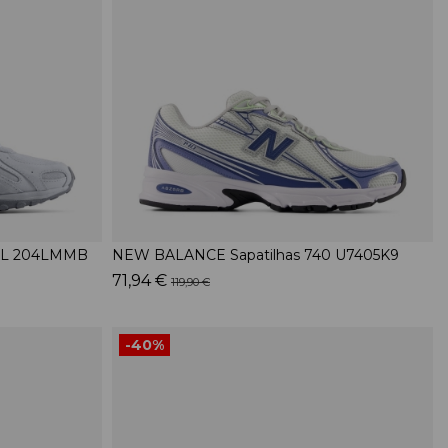
04L 204LMMB
NEW BALANCE Sapatilhas 740 U7405K9
71,94 €
119,90 €
-40%