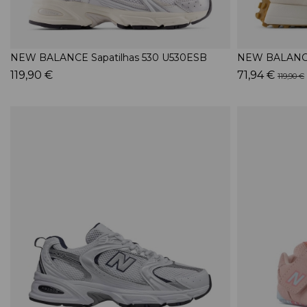
NEW BALANCE Sapatilhas 530 U530ESB
NEW BALANCE
119,90 €
71,94 €
119,90 €