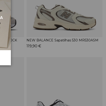
MA
0 MR530CK
NEW BALANCE Sapatilhas 530 MR530ASM
119,90 €