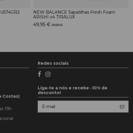
 U574GR2
NEW BALANCE Sapatilhas Fresh Foam
ARISHI v4 TIRALUX
49,95 €
99,90 €
Redes sociais
Liga-te a nós e recebe -10% de
desconto!
a Costas)
às 19h
cional