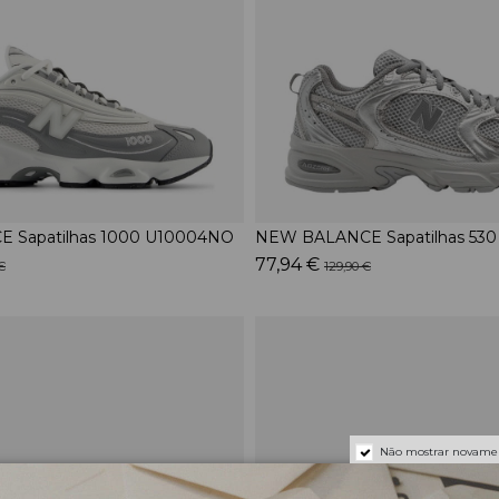
 Sapatilhas 1000 U10004NO
NEW BALANCE Sapatilhas 53
77,94 €
€
129,90 €
Não mostrar novame