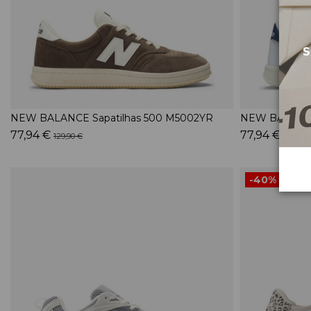
S
NEW BALANCE Sapatilhas 500 M5002YR
NEW BALANCE 
77,94 €
77,94 €
129,90 €
129,90 
-40%