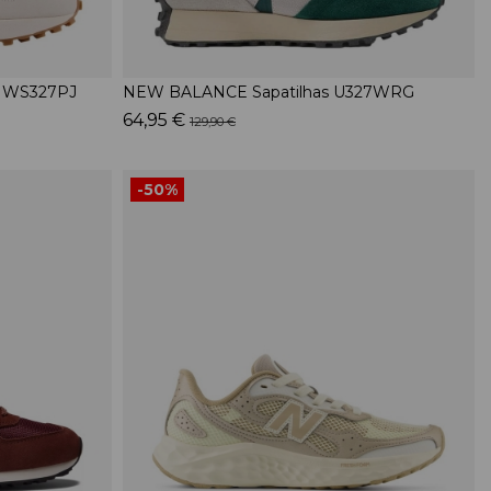
7 WS327PJ
NEW BALANCE Sapatilhas U327WRG
64,95 €
129,90 €
-50%