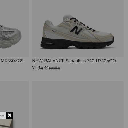
0 MR530ZGS
NEW BALANCE Sapatilhas 740 U7404OO
71,94 €
119,90 €
nte