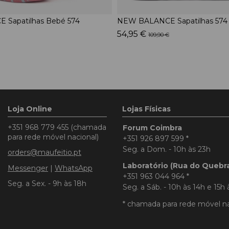
Sapatilhas Bebé 574
NEW BALANCE Sapatilhas 574
54,95 €
109,90 €
Loja Online
Lojas Físicas
+351 968 779 455
(chamada
Forum Coimbra
para rede móvel nacional)
+351 926 897 599
*
Seg. a Dom. - 10h às 23h
orders@maufeitio.pt
Laboratório (Rua do Quebr
Messenger
|
WhatsApp
+351 963 044 964
*
Seg. a Sex. - 9h às 18h
Seg. a Sáb. - 10h às 14h e 15h 
* chamada para rede móvel na