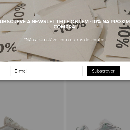
UBSCREVE A NEWSLETTER E OBTÉM
-10%
NA PRÓXI
COMPRA!
*Não acumulável com outros descontos.
Sapatilhas 500 U5002D3
NEW BALANCE Sapatilhas 53
129,90 €
€
Subscrever