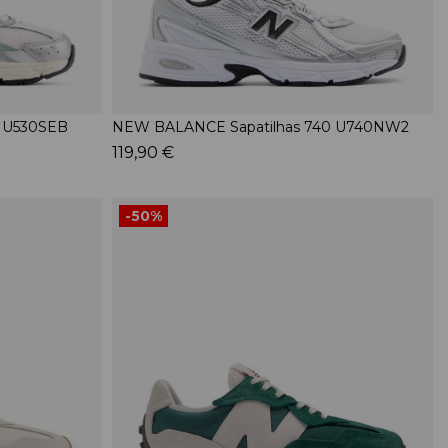
0 U530SEB
NEW BALANCE Sapatilhas 740 U740NW2
119,90 €
-50%