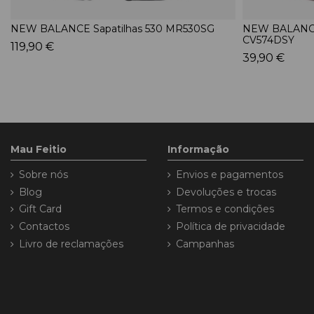
NEW BALANCE Sapatilhas 530 MR530SG
NEW BALANCE 
CV574DSY
119,90 €
39,90 €
Mau Feitio
Informação
Sobre nós
Envios e pagamentos
Blog
Devoluções e trocas
Gift Card
Termos e condições
Contactos
Política de privacidade
Livro de reclamações
Campanhas