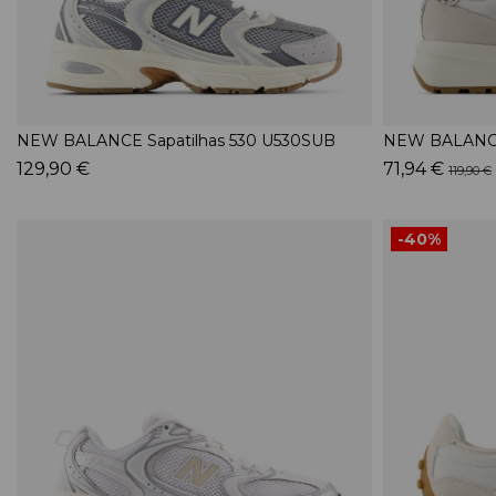
NEW BALANCE Sapatilhas 530 U530SUB
NEW BALANCE
129,90 €
71,94 €
119,90 €
-40%