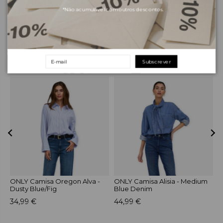
*Não acumulável com outros descontos.
Devoluções e trocas
Subscrever
PRODUTOS RELACIONADOS
-
ONLY Camisa Oregon Alva -
ONLY Camisa Alisia - Medium
O
Dusty Blue/Fig
Blue Denim
S
34,99 €
44,99 €
4