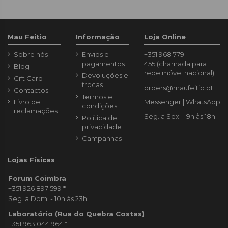
Mau Feitio
Informação
Loja Online
Sobre nós
Envios e
+351 968 779
pagamentos
455
(chamada para
Blog
rede móvel nacional)
Devoluções e
Gift Card
trocas
orders@maufeitio.pt
Contactos
Termos e
Livro de
Messenger
|
WhatsApp
condições
reclamações
Seg. a Sex. - 9h às 18h
Política de
privacidade
Campanhas
Lojas Físicas
Forum Coimbra
+351 926 897 599
*
Seg. a Dom. - 10h às 23h
Laboratório (Rua do Quebra Costas)
+351 963 044 964
*