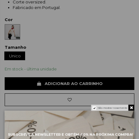
Corte oversized.
Fabricado em Portugal.
Cor
Tamanho
Unico
Em stock - última unidade
ADICIONAR AO CARRINHO
Não mostrar novamente
Sobre a marca
SUBSCREVE A NEWSLETTER E OBTÉM
-10%
NA PRÓXIMA COMPRA!
Envios e pagamentos