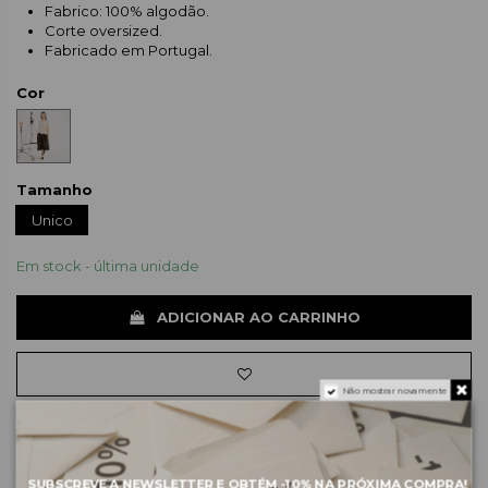
Fabrico: 100% algodão.
Corte oversized.
Fabricado em Portugal.
Cor
Tamanho
Unico
Em stock - última unidade
ADICIONAR AO CARRINHO
Não mostrar novamente
Sobre a marca
SUBSCREVE A NEWSLETTER E OBTÉM
-10%
NA PRÓXIMA COMPRA!