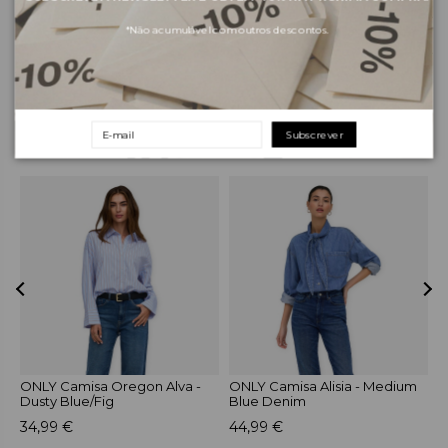
Envios e pagamentos
*Não acumulável com outros descontos.
Devoluções e trocas
Subscrever
PRODUTOS RELACIONADOS
-
ONLY Camisa Oregon Alva -
ONLY Camisa Alisia - Medium
O
Dusty Blue/Fig
Blue Denim
S
34,99 €
44,99 €
4