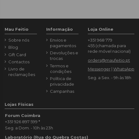
Mau Feitio
Informação
Loja Online
Sobre nós
Envios e
+351 968 779
pagamentos
455
(chamada para
Blog
rede móvel nacional)
Devoluções e
Gift Card
trocas
orders@maufeitio.pt
Contactos
Termos e
Livro de
Messenger
|
WhatsApp
condições
reclamações
Seg. a Sex. - 9h às 18h
Política de
privacidade
Campanhas
Lojas Físicas
Forum Coimbra
+351 926 897 599
*
Seg. a Dom. - 10h às 23h
Laboratório (Rua do Quebra Costas)