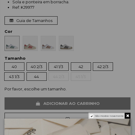
Sola e ponteira em borracha.
Ref: KJ9977
Guia de Tamanhos
Cor
Tamanho
40
40 2/3
41 1/3
42
42 2/3
43 1/3
44
44 2/3
45 1/3
Por favor, escolhe um tamanho.
ADICIONAR AO CARRINHO
Não mostrar novamente