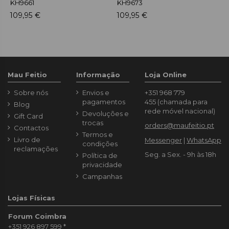
KH9661
KH9673
D
109,95 €
109,95 €
1
Mau Feitio
Informação
Loja Online
Sobre nós
Envios e
+351 968 779
pagamentos
455
(chamada para
Blog
rede móvel nacional)
Devoluções e
Gift Card
trocas
orders@maufeitio.pt
Contactos
Termos e
Livro de
Messenger
|
WhatsApp
condições
reclamações
Seg. a Sex. - 9h às 18h
Política de
privacidade
Campanhas
Lojas Físicas
Forum Coimbra
+351 926 897 599
*