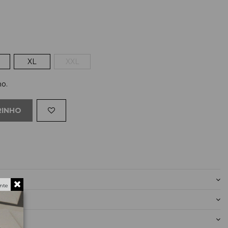
XL
XXL
ho.
RINHO
nte