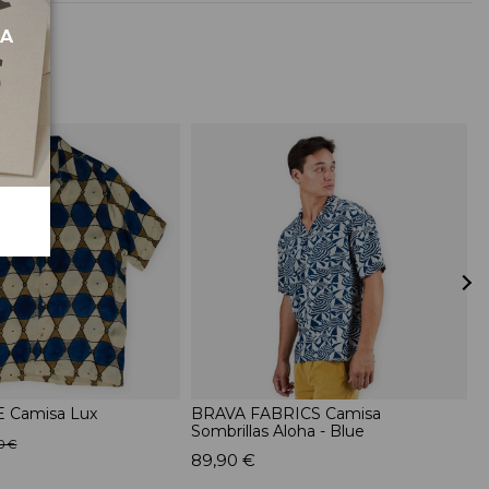
MA
 Camisa Lux
BRAVA FABRICS Camisa
S
Sombrillas Aloha - Blue
-
0 €
89,90 €
4