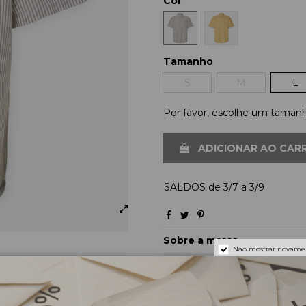
Cor
Tamanho
S
M
L
Por favor, escolhe um taman
ADICIONAR AO CAR
SALDOS de 3/7 a 3/9
Sobre a marca
Não mostrar novame
Envios e pagamentos
Devoluções e trocas