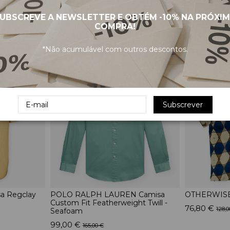
UBSCREVE A NEWSLETTER E OBTÉM
-10%
NA PRÓXI
COMPRA!
PRODUTOS RELACIONADOS
*Não acumulável com outros descontos.
-40%
-40%
Subscrever
a Regclay
POLO RALPH LAUREN Camisa
OTHERWISE
Custom Fit Featherweight Twill -
76,80 €
128,0
Seafoam
99,00 €
165,00 €