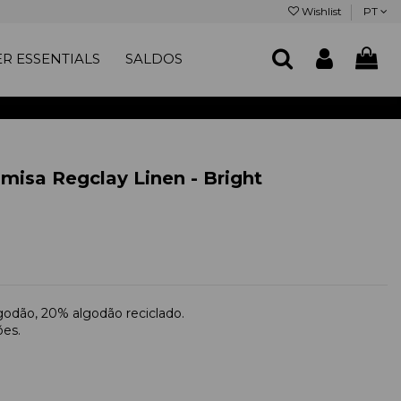
Wishlist
PT
R ESSENTIALS
SALDOS
isa Regclay Linen - Bright
lgodão, 20% algodão reciclado.
ões.