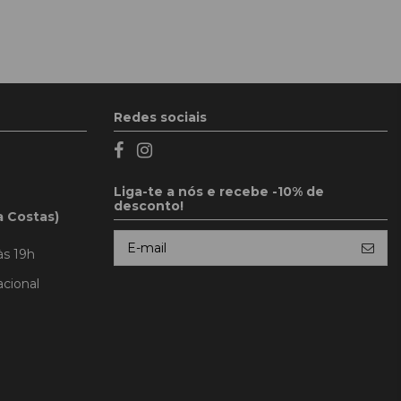
Redes sociais
Liga-te a nós e recebe -10% de
desconto!
a Costas)
às 19h
cional