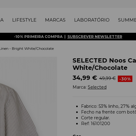
ÇA
LIFESTYLE
MARCAS
LABORATÓRIO
SUMME
-10% PRIMEIRA COMPRA |
SUBSCREVER NEWSLETTER
nen - Bright White/Chocolate
SELECTED Noos Cam
White/Chocolate
34,99 €
49,99 €
-30%
Marca:
Selected
Fabrico: 53% linho, 27% a
Fecho na frente com bot
Corte regular.
Ref: 16101200