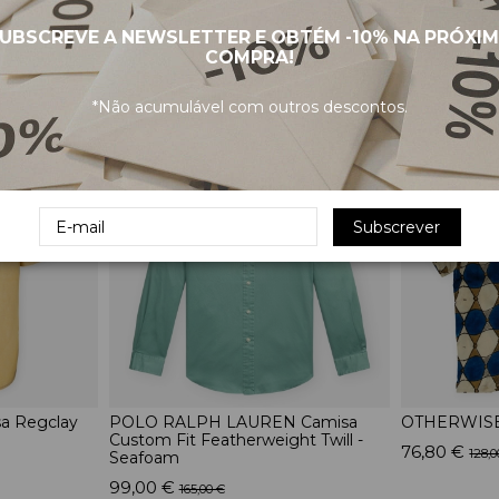
UBSCREVE A NEWSLETTER E OBTÉM
-10%
NA PRÓXI
COMPRA!
PRODUTOS RELACIONADOS
*Não acumulável com outros descontos.
-40%
-40%
Subscrever
a Regclay
POLO RALPH LAUREN Camisa
OTHERWISE
Custom Fit Featherweight Twill -
76,80 €
128,0
Seafoam
99,00 €
165,00 €