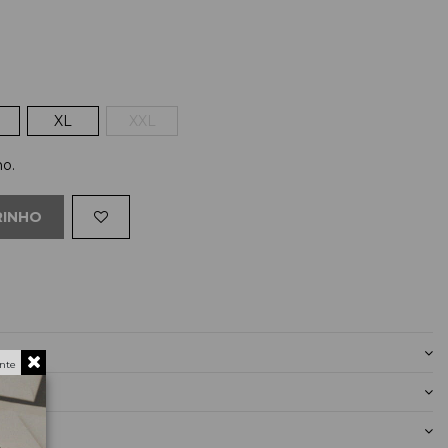
XL
XXL
ho.
RINHO
nte