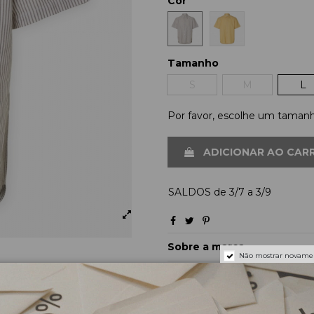
Cor
Tamanho
S
M
L
Por favor, escolhe um taman
ADICIONAR AO CAR
SALDOS de 3/7 a 3/9
Sobre a marca
Não mostrar novame
Envios e pagamentos
Devoluções e trocas