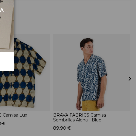
MA
 Camisa Lux
BRAVA FABRICS Camisa
S
Sombrillas Aloha - Blue
-
0 €
89,90 €
4