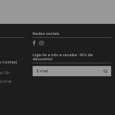
Redes sociais
Liga-te a nós e recebe -10% de
desconto!
a Costas)
às 19h
cional