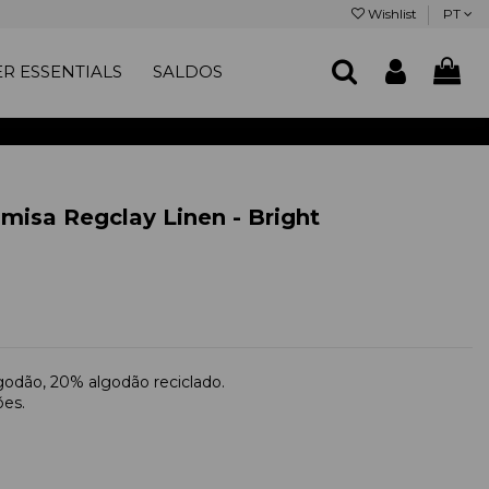
Wishlist
PT
R ESSENTIALS
SALDOS
isa Regclay Linen - Bright
lgodão, 20% algodão reciclado.
ões.