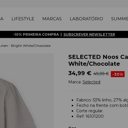
ÇA
LIFESTYLE
MARCAS
LABORATÓRIO
SUMME
-10% PRIMEIRA COMPRA |
SUBSCREVER NEWSLETTER
nen - Bright White/Chocolate
SELECTED Noos Cam
White/Chocolate
34,99 €
49,99 €
-30%
Marca:
Selected
Fabrico: 53% linho, 27% a
Fecho na frente com bot
Corte regular.
Ref: 16101200